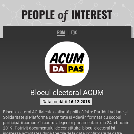
ROM
|
РУС
Blocul electoral ACUM
Data fondării:
16.12.2018
Blocul electoral ACUM este o alianță politică între Partidul Acțiune și
Solidaritate și Platforma Demnitate și Adevăr, formată cu scopul
participării comune în cadrul alegerilor parlamentare din 24 februarie
2019. Potrivit documentului de constituire, blocul electoral îşi
încetează activitatea după trei zile de la data confirmării de către