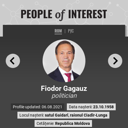
ROM
|
РУС
Fiodor Gagauz
politician
Profile updated: 06.08.2021
Data nașterii:
23.10.1958
Locul nașterii:
satul Gaidarî, raionul Ciadîr-Lunga
Cetățenie:
Republica Moldova