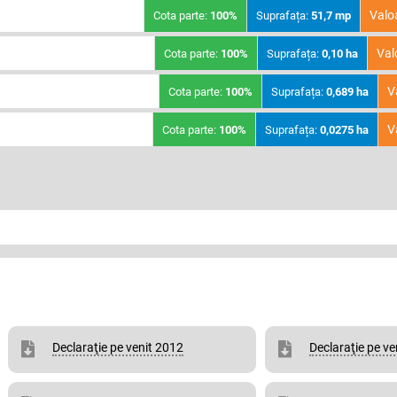
Valo
Cota parte:
100%
Suprafața:
51,7 mp
Val
Cota parte:
100%
Suprafața:
0,10 ha
V
Cota parte:
100%
Suprafața:
0,689 ha
V
Cota parte:
100%
Suprafața:
0,0275 ha
Declaraţie pe venit 2012
Declaraţie pe ve