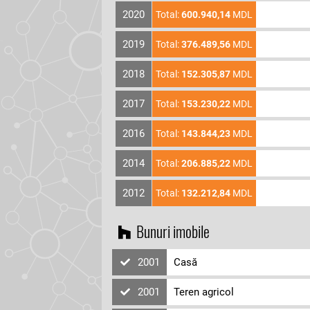
2020
Total:
600.940,14
MDL
2019
Total:
376.489,56
MDL
2018
Total:
152.305,87
MDL
2017
Total:
153.230,22
MDL
2016
Total:
143.844,23
MDL
2014
Total:
206.885,22
MDL
2012
Total:
132.212,84
MDL
Bunuri imobile
2001
Casă
2001
Teren agricol