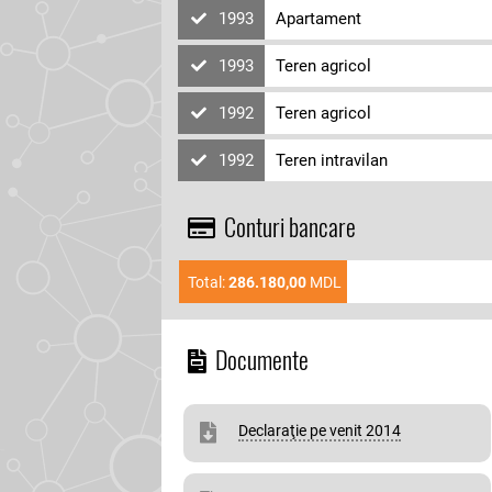
1993
Apartament
1993
Teren agricol
1992
Teren agricol
1992
Teren intravilan
Conturi bancare
Total:
286.180,00
MDL
Documente
Declaraţie pe venit 2014