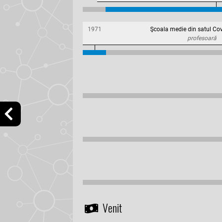
1971
Şcoala medie din satul Cov
profesoară
Venit