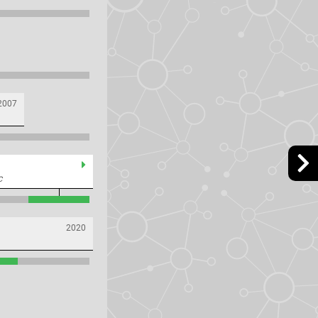
2007
c
2020