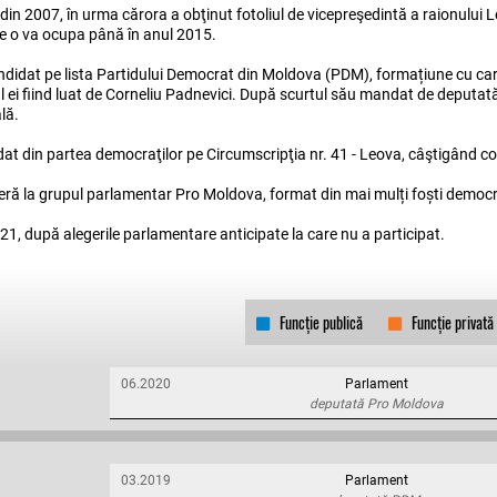
le din 2007, în urma cărora a obţinut fotoliul de vicepreşedintă a raionului L
are o va ocupa până în anul 2015.
didat pe lista Partidului Democrat din Moldova (PDM), formațiune cu car
ul ei fiind luat de Corneliu Padnevici. După scurtul său mandat de deputată
lă.
at din partea democraţilor pe Circumscripţia nr. 41 - Leova, câştigând co
eră la grupul parlamentar Pro Moldova, format din mai mulți foști democr
021, după alegerile parlamentare anticipate la care nu a participat.
Funcție publică
Funcție privată
06.2020
Parlament
deputată Pro Moldova
03.2019
Parlament