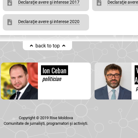
Declaraţie avere şi interese 2017
Declaraţie avere
Declaraţie avere şi interese 2020
back to top
Ion Ceban
V
politician
A
p
Copyright © 2019 Rise Moldova
Comunitate de jurnaliști, programatori și activiști.