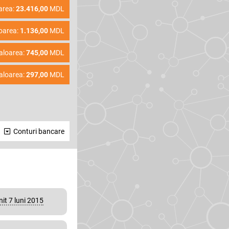
area:
23.416,00
MDL
oarea:
1.136,00
MDL
aloarea:
745,00
MDL
aloarea:
297,00
MDL
Conturi bancare
nit 7 luni 2015