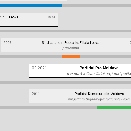
urlui, Leova
1974
2003
Sindicatul din Educație, Filiala Leova
președintă
02.2021
Partidul Pro Moldova
membră a Consiliului național politi
2011
Partidul Democrat din Moldova
preşedinta Organizaţiei teritoriale Leova