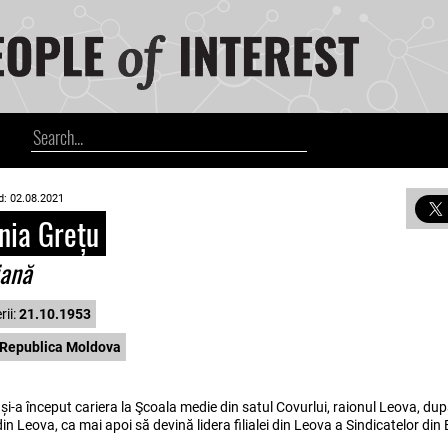
d: 02.08.2021
nia Grețu
iană
rii:
21.10.1953
Republica Moldova
 și-a început cariera la Şcoala medie din satul Covurlui, raionul Leova, du
din Leova, ca mai apoi să devină lidera filialei din Leova a Sindicatelor din