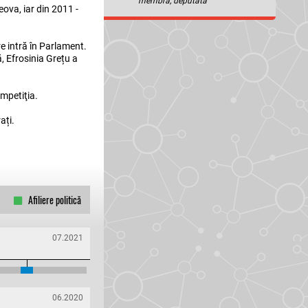
membră, deputată
eova, iar din 2011 -
e intră în Parlament.
, Efrosinia Grețu a
mpetiţia.
ați.
Afiliere politică
07.2021
06.2020