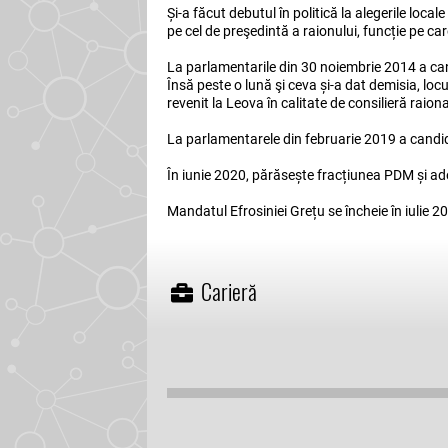
Și-a făcut debutul în politică la alegerile loca
pe cel de preşedintă a raionului, funcție pe c
La parlamentarile din 30 noiembrie 2014 a can
Însă peste o lună şi ceva și-a dat demisia, loc
revenit la Leova în calitate de consilieră raiona
La parlamentarele din februarie 2019 a candid
În iunie 2020, părăsește fracțiunea PDM și ad
Mandatul Efrosiniei Grețu se încheie în iulie 2
Carieră