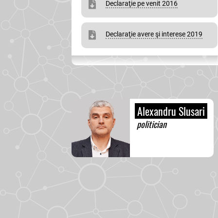
Declaraţie pe venit 2016
Declaraţie avere şi interese 2019
Alexandru Slusari
politician