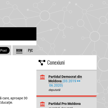
ROM
|
РУС
Conexiuni
Partidul Democrat din
Moldova
(03.2019
06.2020)
deputată
pă care, aproape 30
 Educaţie.
Partidul Pro Moldova