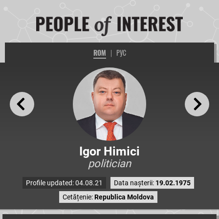
ROM
|
РУС
Igor Himici
politician
Profile updated: 04.08.21
Data nașterii:
19.02.1975
Cetățenie:
Republica Moldova