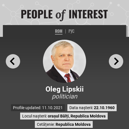
ROM
|
РУС
Oleg Lipskii
politician
Profile updated: 11.10.2021
Data nașterii:
22.10.1960
Locul nașterii:
orașul Bălți, Republica Moldova
Cetățenie:
Republica Moldova