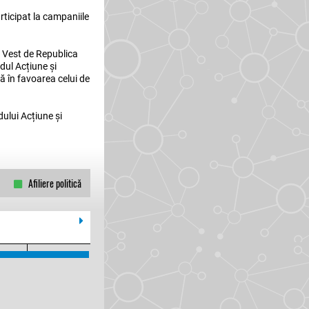
articipat la campaniile
a Vest de Republica
dul Acțiune și
ă în favoarea celui de
dului Acțiune și
Afiliere politică