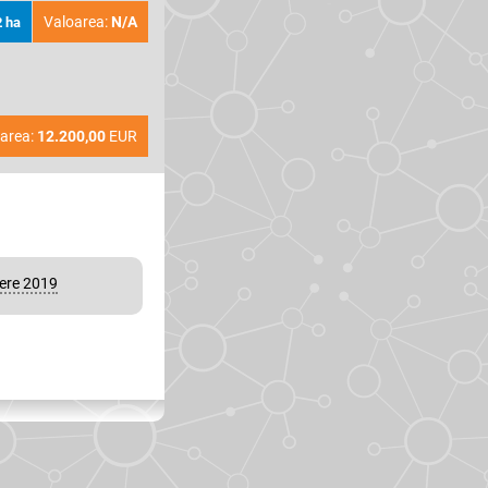
Valoarea:
N/A
2 ha
area:
12.200,00
EUR
vere 2019