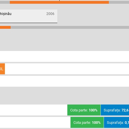
Chișinău
2006
DL
Cota parte:
100%
Suprafața:
72,6
Cota parte:
100%
Suprafața:
0,