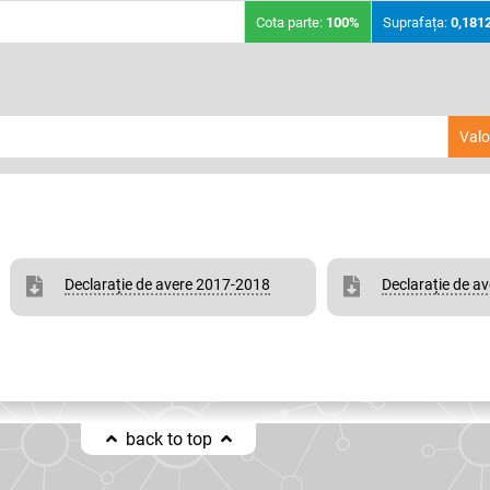
Cota parte:
100%
Suprafața:
0,181
Valo
Declarație de avere 2017-2018
Declarație de a
back to top