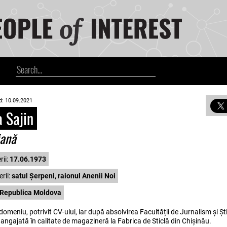
d: 10.09.2021
 Sajin
iană
rii:
17.06.1973
rii:
satul Șerpeni, raionul Anenii Noi
Republica Moldova
 domeniu, potrivit CV-ului, iar după absolvirea Facultății de Jurnalism și Șt
 angajată în calitate de magazineră la Fabrica de Sticlă din Chișinău.