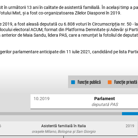
it în următorii 13 ani în calitate de asistentă familială. În același timp a p
tului Mixt, și a fost co-organizatoarea Zilelor Diasporei în 2019.
 2019, a fost aleasă deputată cu 6.808 voturi în Circumscripția nr. 50 - l
locului electoral ACUM, format din Platforma Demnitate și Adevăr și Parti
 anterior de Maia Sandu, lidera PAS, care a renunțat la fotoliul de deputat
egerilor parlamentare anticipate din 11 iulie 2021, candidând pe lista Parti
Funcție publică
Funcție privată
10.2019
Parlament
deputată PAS
6
Asistentă familială în Italia
2019
orașele Milano, Bologna și San Giorgio