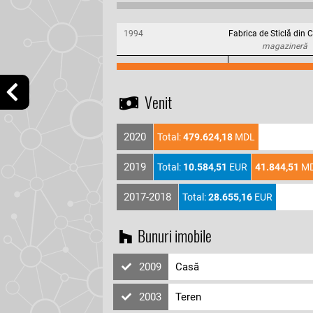
1994
Fabrica de Sticlă din 
magazineră
Venit
2020
Total:
479.624,18
MDL
2019
Total:
10.584,51
EUR
41.844,51
M
2017-2018
Total:
28.655,16
EUR
Bunuri imobile
2009
Casă
2003
Teren