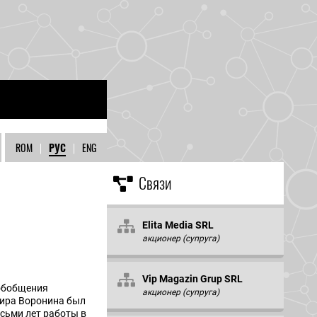
ROM
|
РУС
|
ENG
Связи
Elita Media SRL
акционер (супруга)
Vip Magazin Grup SRL
 обобщения
акционер (супруга)
мира Воронина был
осьми лет работы в