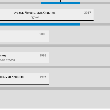
суд сек. Чокана, мун.Кишинев
2017
судья
2003
инев
1999
ава отдела
нтр, мун.Кишинев
1996