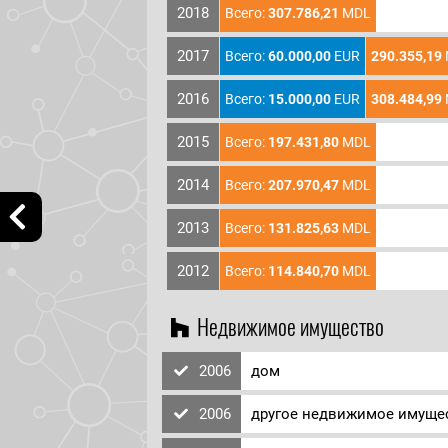
2018
Всего:
307.786,21
MDL
2017
Всего:
60.000,00
EUR
290.355,19
2016
Всего:
15.000,00
EUR
308.484,99
2015
Всего:
197.431,80
MDL
2014
Всего:
207.970,47
MDL
2013
Всего:
131.825,63
MDL
2012
Всего:
114.840,70
MDL
Недвижимое имущество
2006
дом
2006
другое недвижимое имуще