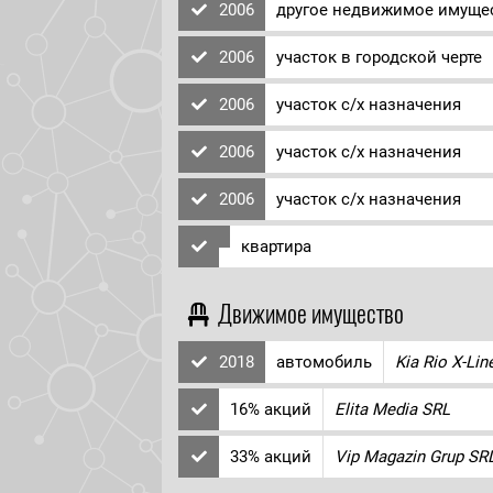
2006
другое недвижимое имуще
2006
участок в городской черте
2006
участок с/х назначения
2006
участок с/х назначения
2006
участок с/х назначения
квартира
Движимое имущество
2018
автомобиль
Kia Rio X-Lin
16% акций
Elita Media SRL
33% акций
Vip Magazin Grup SR