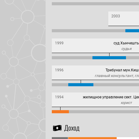
2003
1999
суд Хынчешть
судья
1996
Трибунал мун.Киш
главный консультант, гл
1994
жилищное управление сект. Це
юрист
Доход