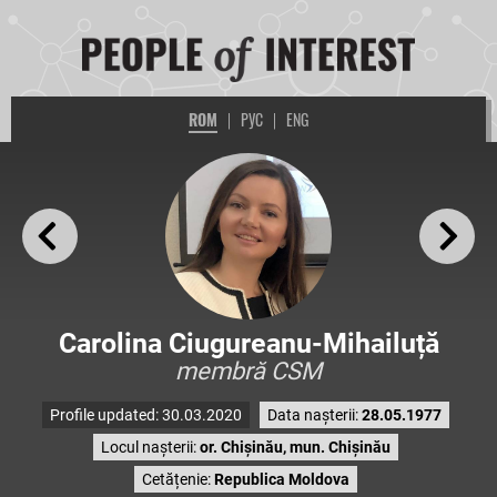
ROM
|
РУС
|
ENG
Carolina Ciugureanu-Mihailuță
membră CSM
Profile updated: 30.03.2020
Data nașterii:
28.05.1977
Locul nașterii:
or. Chișinău, mun. Chișinău
Cetățenie:
Republica Moldova