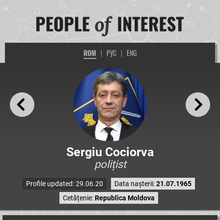
ROM
|
РУС
|
ENG
Sergiu Cociorva
polițist
Profile updated: 29.06.20
Data nașterii:
21.07.1965
Cetățenie:
Republica Moldova