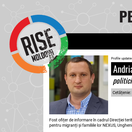
Profile update
Andri
politic
Cetățenie:
Fost ofițer de informare în cadrul Direcției teri
pentru migranți și familiile lor NEXUS, Ungheni