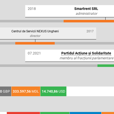
2018
Smartrent SRL
administrator
Centrul de Servicii NEXUS Ungheni
2017
director
07.2021
Partidul Acțiune și Solidaritate
membru al fracțiunii parlamentare
00
GBP
333.597,56
MDL
14.740,86
USD