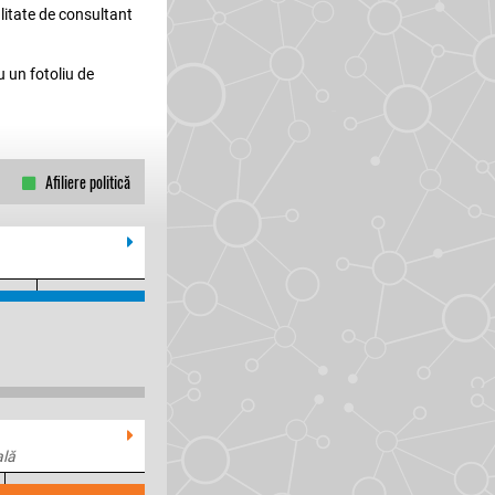
litate de consultant
u un fotoliu de
Afiliere politică
ală