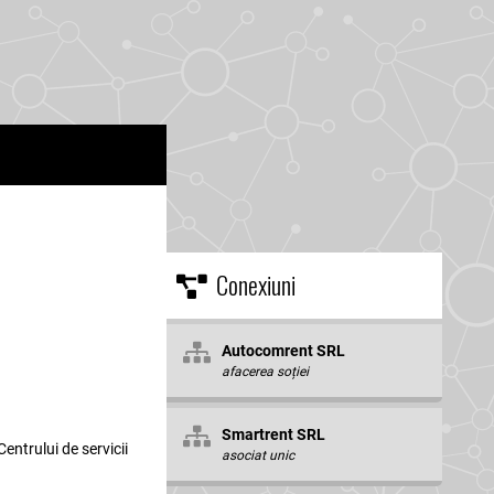
Conexiuni
Autocomrent SRL
afacerea soției
Smartrent SRL
Centrului de servicii
asociat unic