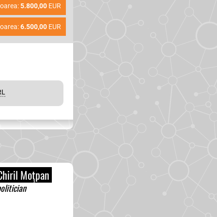
loarea:
5.800,00
EUR
loarea:
6.500,00
EUR
RL
hiril Moțpan
olitician