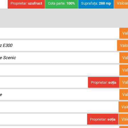
Valoa
Proprietar:
uzufruct
Cota parte:
100%
Suprafața:
288 mp
Va
z E300
Valo
e Scenic
Va
Va
Va
Proprietar:
soția
e
Va
Val
Val
Proprietar:
soția