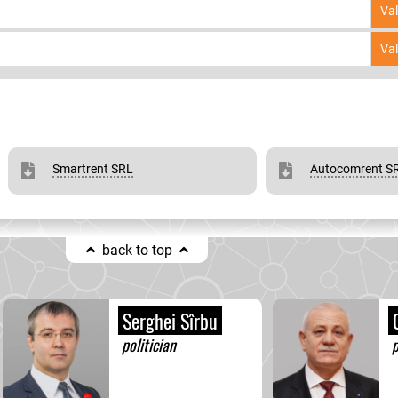
Va
Va
Smartrent SRL
Autocomrent S
back to top
Serghei Sîrbu
C
politician
p