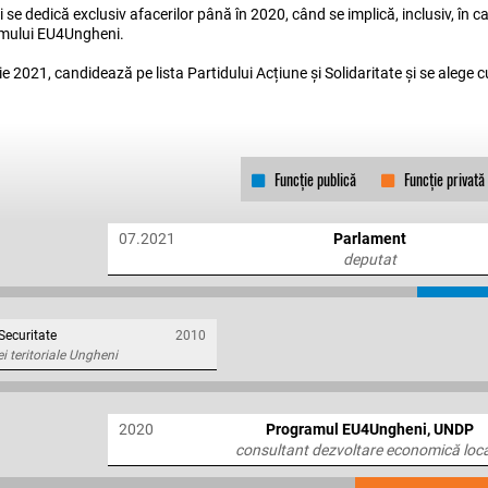
 dedică exclusiv afacerilor până în 2020, când se implică, inclusiv, în ca
amului EU4Ungheni.
ie 2021, candidează pe lista Partidului Acțiune și Solidaritate și se alege c
Funcție publică
Funcție privată
07.2021
Parlament
deputat
 Securitate
2010
ei teritoriale Ungheni
2020
Programul EU4Ungheni, UNDP
consultant dezvoltare economică loc