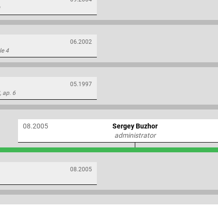
06.2002
le 4
05.1997
, ap. 6
08.2005
Sergey Buzhor
administrator
08.2005