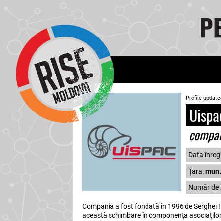
Profile update
Uispa
compa
Data înregi
Țara:
mun.
Număr de i
Compania a fost fondată în 1996 de Serghei He
această schimbare în componența asociaților ar