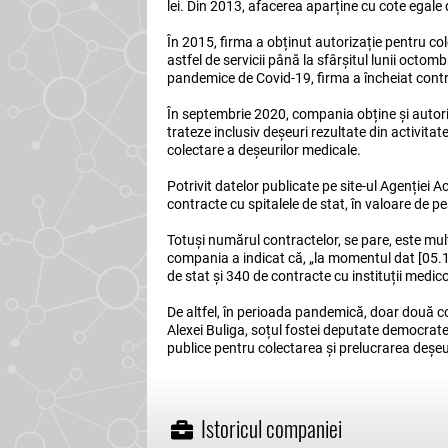
lei. Din 2013, afacerea aparține cu cote egale
În 2015, firma a obținut autorizație pentru co
astfel de servicii până la sfârșitul lunii octo
pandemice de Covid-19, firma a încheiat contra
În septembrie 2020, compania obține și autoriz
trateze inclusiv deșeuri rezultate din activitat
colectare a deșeurilor medicale.
Potrivit datelor publicate pe site-ul Agenției A
contracte cu spitalele de stat, în valoare de p
Totuși numărul contractelor, se pare, este mult
compania a indicat că, „la momentul dat [05.12
de stat și 340 de contracte cu instituții medic
De altfel, în perioada pandemică, doar două c
Alexei Buliga, soțul fostei deputate democrate V
publice pentru colectarea și prelucrarea deșeu
Istoricul companiei