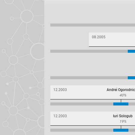
08.2005
12.2003
Andrei Ogorodni
40%
12.2003
Iuri Sologub
19%