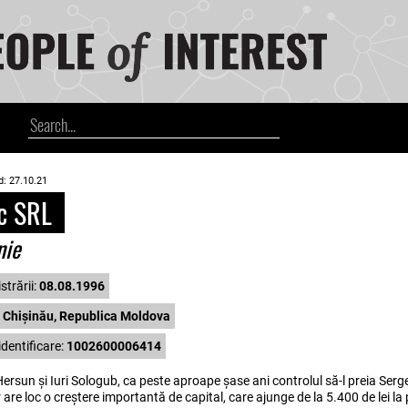
d: 27.10.21
c SRL
nie
strării:
08.08.1996
 Chișinău, Republica Moldova
dentificare:
1002600006414
rsun și Iuri Sologub, ca peste aproape șase ani controlul să-l preia Ser
e loc o creștere importantă de capital, care ajunge de la 5.400 de lei la 