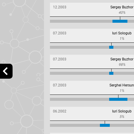
12.2003
Sergey Buzhor
40%
07.2003
Iuri Sologub
1%
07.2003
Sergey Buzhor
98%
07.2003
Serghei Hersun
1%
06.2002
Iuri Sologub
5%