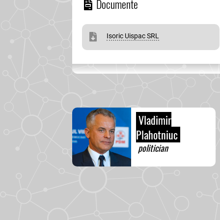
Documente
Isoric Uispac SRL
Vladimir
Plahotniuc
politician