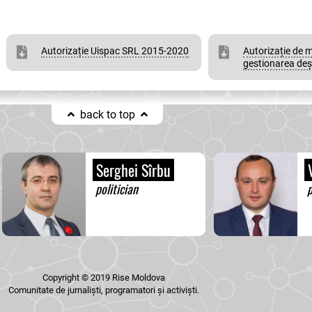
Autorizație Uispac SRL 2015-2020
Autorizație de 
gestionarea deș
back to top
Serghei Sîrbu
V
politician
p
Copyright © 2019 Rise Moldova
Comunitate de jurnaliști, programatori și activiști.