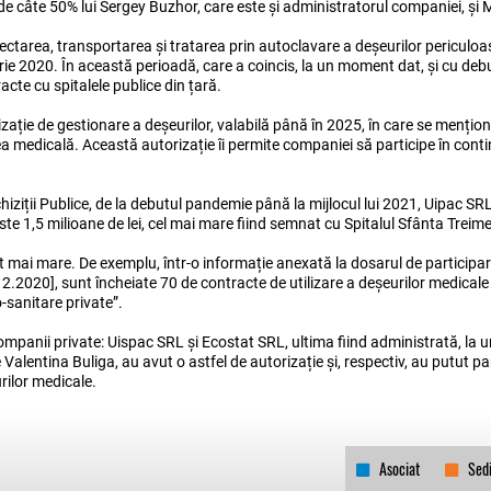
 de câte 50% lui Sergey Buzhor, care este și administratorul companiei, și
lectarea, transportarea și tratarea prin autoclavare a deșeurilor periculoa
mbrie 2020. În această perioadă, care a coincis, la un moment dat, și cu deb
cte cu spitalele publice din țară.
ație de gestionare a deșeurilor, valabilă până în 2025, în care se mențio
ea medicală. Această autorizație îi permite companiei să participe în continu
chiziții Publice, de la debutul pandemie până la mijlocul lui 2021, Uipac SRL
este 1,5 milioane de lei, cel mai mare fiind semnat cu Spitalul Sfânta Treim
 mai mare. De exemplu, într-o informație anexată la dosarul de participare l
.2020], sunt încheiate 70 de contracte de utilizare a deșeurilor medicale 
o-sanitare private”.
ompanii private: Uispac SRL și Ecostat SRL, ultima fiind administrată, la
alentina Buliga, au avut o astfel de autorizație și, respectiv, au putut parti
rilor medicale.
Asociat
Sed