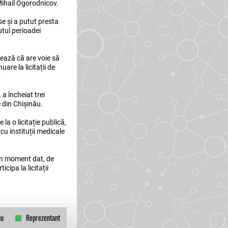
 Mihail Ogorodnicov.
se și a putut presta
utul perioadei
nează că are voie să
are la licitații de
 a încheiat trei
e din Chișinău.
a o licitație publică,
cu instituții medicale
 un moment dat, de
cipa la licitații
iu
Reprezentant