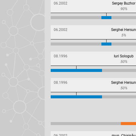
06.2002
Sergey Buzhor
90%
06.2002
Serghei Hersun
5%
08.1996
Iuri Sologub
50%
08.1996
Serghei Hersun
50%
06.2002
mun. Chișinău