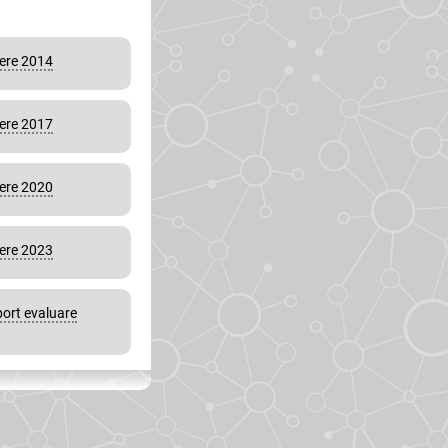
vere 2014
vere 2017
vere 2020
vere 2023
port evaluare