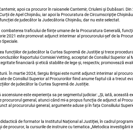
Cantemir, apoi ca procuror în raioanele Cantemir, Criuleni şi Dubăsari. Din
 Curții de Apel Chișinău, iar apoi la Procuratura de Circumscripție Chișină
uncției de judecător la Judecătoria Chișinău, dar nu este selectat.
cția combaterea traficului de ființe umane de la Procuratura Generală, funcţ
mbrie 2021 este promovat adjunct interimar al procurorului-șef de la Proc
 Speciale.
rea funcțiilor de judecător la Curtea Supremă de Justiție şi trece procedur
ncluziilor Raportului Comisiei Vetting, acceptat de Consiliul Superior al M
tegritate financiară și etică stabilite de lege și, respectiv, promovează eva
ii. În martie 2024, Sergiu Brigai este numit adjunct interimar al procuroru
ate de Consiliul Superior al Procurorilor fiind anume faptul că a trecut e
cțiilor de judecător la Curtea Supremă de Justiție.
tă ascensiune este experiența sa pe segmentul judiciar: „Și, iată, această 
de procurorul general, atunci când mi-a propus funcția de adjunct al Procur
unct al procurorului general, argumente aduse și în fața Consiliului Superio
idactică de formator la Institutul Național al Justiției, în cadrul progra
 și de procuror, la cursurile de instruire cu tematica „Metodica investigării 