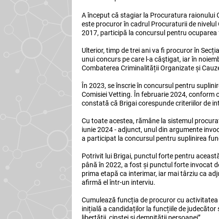
A început că stagiar la Procuratura raionului 
este procuror în cadrul Procuraturii de nivelul
2017, participă la concursul pentru ocuparea f
Ulterior, timp de trei ani va fi procuror în Se
unui concurs pe care l-a câştigat, iar în noie
Combaterea Criminalității Organizate și Cauze
În 2023, se înscrie în concursul pentru suplini
Comisiei Vetting. În februarie 2024, conform co
constată că Brigai corespunde criteriilor de in
Cu toate acestea, rămâne la sistemul procuratur
iunie 2024 - adjunct, unul din argumente invoc
a participat la concursul pentru suplinirea fun
Potrivit lui Brigai, punctul forte pentru aceas
până în 2022, a fost și punctul forte invocat 
prima etapă ca interimar, iar mai târziu ca adj
afirmă el într-un interviu.
Cumulează funcția de procuror cu activitatea d
inițială a candidaților la funcțiile de judecător
libertății, cinstei și demnității persoanei”.