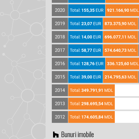
2020
Total:
155,35
EUR
921.166,90
MDL
2019
Total:
23,07
EUR
873.375,90
MDL
2018
Total:
14,00
EUR
696.077,11
MDL
2017
Total:
58,77
EUR
574.640,73
MDL
2016
Total:
128,76
EUR
336.125,60
MDL
2015
Total:
39,00
EUR
214.795,63
MDL
2014
Total:
349.791,91
MDL
2013
Total:
298.695,54
MDL
2012
Total:
174.605,84
MDL
Bunuri imobile