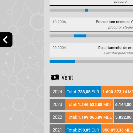
procuror
10.2006
Procuratura raionului 
procuror stagia
09.2004
Departamentul de exe
executor judecăto
Venit
2024
Total:
733,05
EUR
1.600.873,14
M
2023
Total:
1.246.632,88
MDL
6.144,00
2022
Total:
1.199.065,89
MDL
5.832,00
2021
Total:
298,85
EUR
950.053,33
MDL