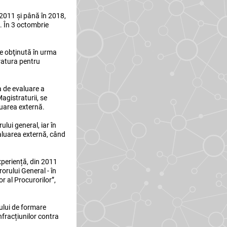
 2011 și până în 2018,
u. În 3 octombrie
ie obţinută în urma
uratura pentru
a de evaluare a
agistraturii, se
luarea externă.
lui general, iar în
valuarea externă, când
experiență, din 2011
orului General - în
r al Procurorilor”,
mului de formare
infracțiunilor contra