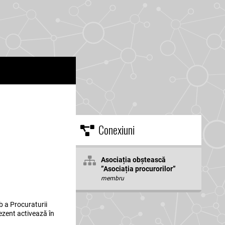
Conexiuni
Asociația obștească
”Asociația procurorilor”
membru
b a Procuraturii
rezent activează în