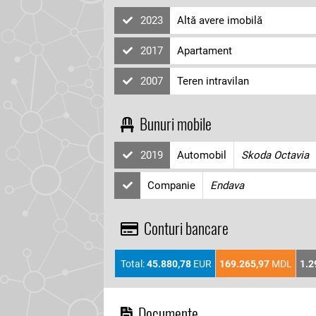
2023
Altă avere imobilă
2017
Apartament
2007
Teren intravilan
Bunuri mobile
2019
Automobil
Skoda Octavia
Companie
Endava
Conturi bancare
Total:
45.880,78
EUR
169.265,97
MDL
1.2
Documente