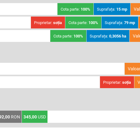
Va
Cota parte:
100%
Suprafața:
15 mp
Proprietar:
soția
Cota parte:
100%
Suprafața:
79 mp
Val
Cota parte:
100%
Suprafața:
0,3056 ha
Valoa
V
Proprietar:
soția
92,00
RON
345,00
USD