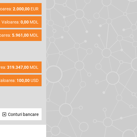
loarea:
2.000,00
EUR
Valoarea:
0,00
MDL
oarea:
5.961,00
MDL
rea:
319.347,00
MDL
aloarea:
100,00
USD
Conturi bancare