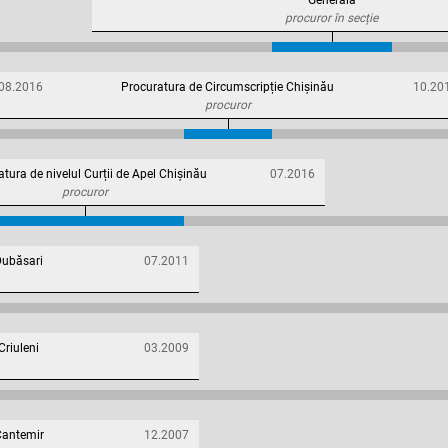
Generală
procuror în secție
08.2016
Procuratura de Circumscripție Chișinău
10.20
procuror
tura de nivelul Curții de Apel Chișinău
07.2016
procuror
Dubăsari
07.2011
Criuleni
03.2009
Cantemir
12.2007