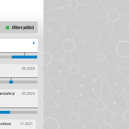
Afiliere politică
06.2024
r
anizate și
03.2024
curatura
11.2021