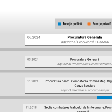
Funcție publică
Funcție privată
06.2024
Procuratura Generală
adjunct al Procurorului General
03.2024
Procuratura Generală
adjunct al Procurorului General interima
11.2021
Procuratura pentru Combaterea Criminalității Org
Cauze Speciale
adjunct interimar al procurorului-șef
11.2018
Secția combaterea traficului de ființe umane, Pro