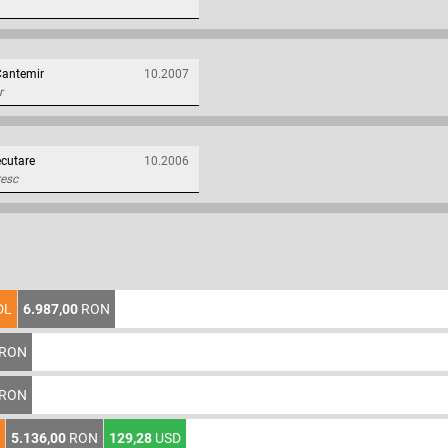
Cantemir
10.2007
r
cutare
10.2006
resc
DL
6.987,00
RON
RON
RON
5.136,00
RON
129,28
USD