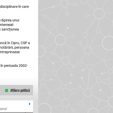
isciplinare în care
 răpirea unui
eîntemeiat
t sancțiunea
uncă în Cipru, CSP a
 hotărârii, persoana
 întreprinsese
 în perioada 2002-
Afiliere politică
neral