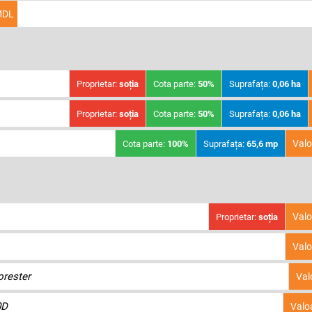
DL
Proprietar:
soția
Cota parte:
50%
Suprafața:
0,06 ha
Proprietar:
soția
Cota parte:
50%
Suprafața:
0,06 ha
Valo
Cota parte:
100%
Suprafața:
65,6 mp
Valo
Proprietar:
soția
Valo
orester
Val
0D
Valo