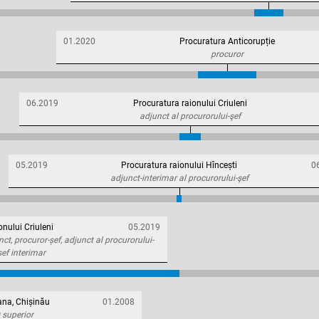
01.2020
Procuratura Anticorupție
procuror
06.2019
Procuratura raionului Criuleni
adjunct al procurorului-şef
05.2019
Procuratura raionului Hîncești
0
adjunct-interimar al procurorului-şef
nului Criuleni
05.2019
ct, procuror-șef, adjunct al procurorului-
șef interimar
ana, Chișinău
01.2008
 superior