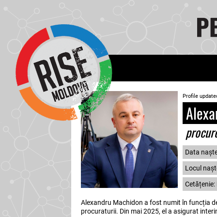
Profile update
Alexa
procur
Data naște
Locul naște
Cetățenie:
Alexandru Machidon a fost numit în funcția de
procuraturii. Din mai 2025, el a asigurat interi