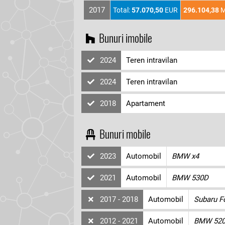
2017
Total:
57.070,50
EUR
296.104,38
M
Bunuri imobile
2024
Teren intravilan
2024
Teren intravilan
2018
Apartament
Bunuri mobile
2023
Automobil
BMW x4
2021
Automobil
BMW 530D
2017 - 2018
Automobil
Subaru F
2012 - 2021
Automobil
BMW 52