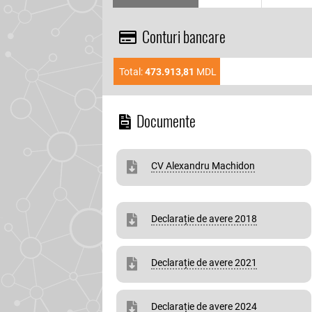
Conturi bancare
Total:
473.913,81
MDL
Documente
CV Alexandru Machidon
Declarație de avere 2018
Declarație de avere 2021
Declarație de avere 2024