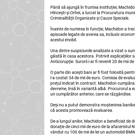
Până să ajungă în fruntea instituției, Machidon 
Hîncești și Orhei, a lucrat la Procuratura mun
Criminalității Organizate și Cauze Speciale.
Înainte de numirea în funcție, Machidon a trec
episoade legate de averea sa, inclusiv economi
acestui imobil.
Una dintre suspiciunile analizate a vizat o sum
găsită în casa acestora. Potrivit explicațiilor s
Anticorupție. Surorii i-ar fi revenit 20 de mii d
O parte din acești bani ar fi fost folosită p
l-a costat 34 de mii de euro. Comisia de eval
prețul indicat în contract. Machidon cumpăras
devreme, însă în variantă albă. Procurorul a e
un cumpărător anterior, care se răzgândise.
Deși nu a putut demonstra moștenirea banilor, 
că acesta promovează evaluarea.
De-a lungul anilor, Machidon a beneficiat de d
donație de cinci mii de euro de la afaceristul 
vândut cu 100 de mii de lei un automobil BMW d