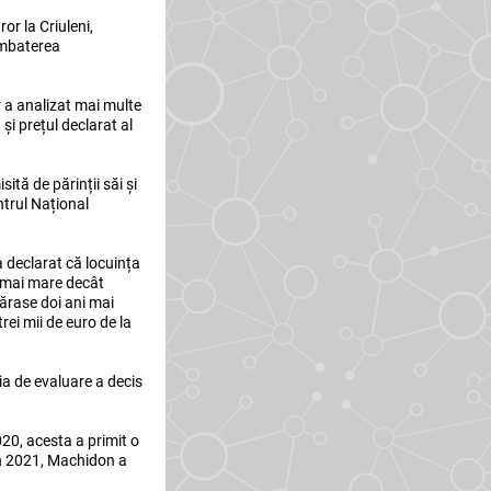
or la Criuleni,
Combaterea
r a analizat mai multe
i prețul declarat al
tă de părinții săi și
entrul Național
 declarat că locuința
a mai mare decât
ărase doi ani mai
ei mii de euro de la
ia de evaluare a decis
020, acesta a primit o
 în 2021, Machidon a