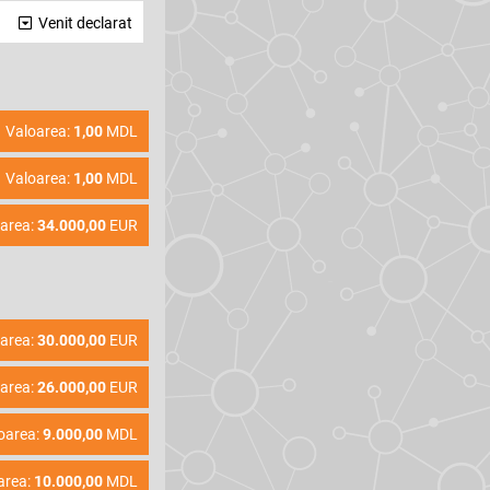
Venit declarat
Valoarea:
1,00
MDL
Valoarea:
1,00
MDL
area:
34.000,00
EUR
area:
30.000,00
EUR
area:
26.000,00
EUR
oarea:
9.000,00
MDL
area:
10.000,00
MDL