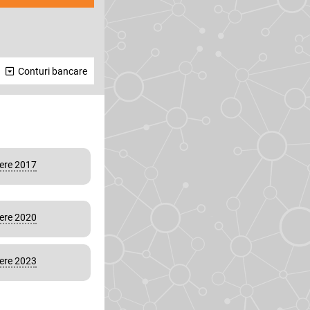
Conturi bancare
vere 2017
vere 2020
vere 2023