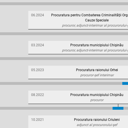
06.2024
Procuratura pentru Combaterea Criminalităţii Org
Cauze Speciale
procuror, adjunct-interimar al procurorului-
03.2024
Procuratura municipiului Chişinău
procuror, adjunct-interimar al procurorului-
05.2023
Procuratura raionului Orhei
procuror-șef interimar
08.2022
Procuratura municipiului Chişinău
procuror
10.2021
Procuratura raionului Criuleni
adjunct al procurorului-şef