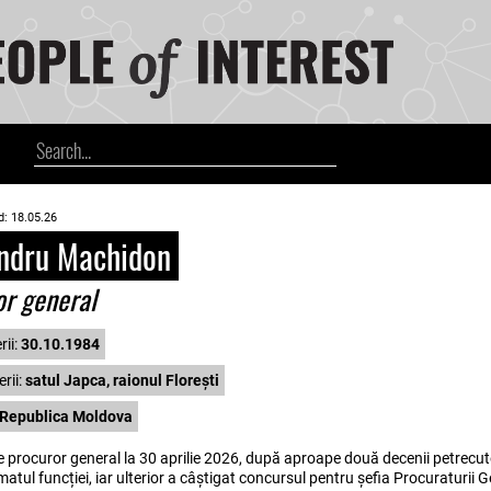
d: 18.05.26
ndru Machidon
or general
rii:
30.10.1984
rii:
satul Japca, raionul Florești
Republica Moldova
 procuror general la 30 aprilie 2026, după aproape două decenii petrecut
matul funcției, iar ulterior a câștigat concursul pentru șefia Procuraturii 