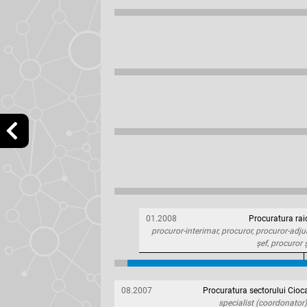
01.2008
Procuratura raio
procuror-interimar, procuror, procuror-adjun
șef, procuror 
08.2007
Procuratura sectorului Cioc
specialist (coordonator)