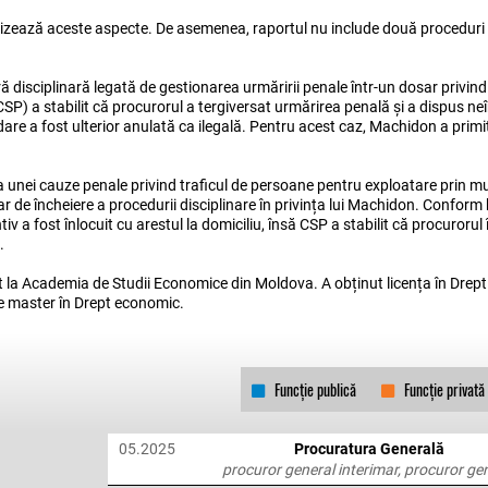
izează aceste aspecte. De asemenea, raportul nu include două proceduri d
ă disciplinară legată de gestionarea urmăririi penale într-un dosar privind
CSP) a stabilit că procurorul a tergiversat urmărirea penală și a dispus n
e a fost ulterior anulată ca ilegală. Pentru acest caz, Machidon a primi
rea unei cauze penale privind traficul de persoane pentru exploatare prin m
nar de încheiere a procedurii disciplinare în privința lui Machidon. Conform
iv a fost înlocuit cu arestul la domiciliu, însă CSP a stabilit că procurorul
.
t la Academia de Studii Economice din Moldova. A obținut licența în Drept
e master în Drept economic.
Funcție publică
Funcție privată
05.2025
Procuratura Generală
procuror general interimar, procuror ge