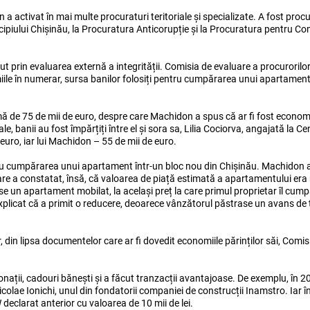
a activat în mai multe procuraturi teritoriale și specializate. A fost procur
icipiului Chișinău, la Procuratura Anticorupție și la Procuratura pentru 
ut prin evaluarea externă a integrității. Comisia de evaluare a procurorilo
ile în numerar, sursa banilor folosiți pentru cumpărarea unui apartament ș
ă de 75 de mii de euro, despre care Machidon a spus că ar fi fost economisi
ale, banii au fost împărțiți între el și sora sa, Lilia Cociorva, angajată la C
e euro, iar lui Machidon – 55 de mii de euro.
entru cumpărarea unui apartament într-un bloc nou din Chișinău. Machidon a
uare a constatat, însă, că valoarea de piață estimată a apartamentului er
e un apartament mobilat, la același preț la care primul proprietar îl cump
xplicat că a primit o reducere, deoarece vânzătorul păstrase un avans de tr
din lipsa documentelor care ar fi dovedit economiile părinților săi, Comis
onații, cadouri bănești și a făcut tranzacții avantajoase. De exemplu, în 2
Nicolae Ionichi, unul din fondatorii companiei de construcții Inamstro. Iar
eclarat anterior cu valoarea de 10 mii de lei.