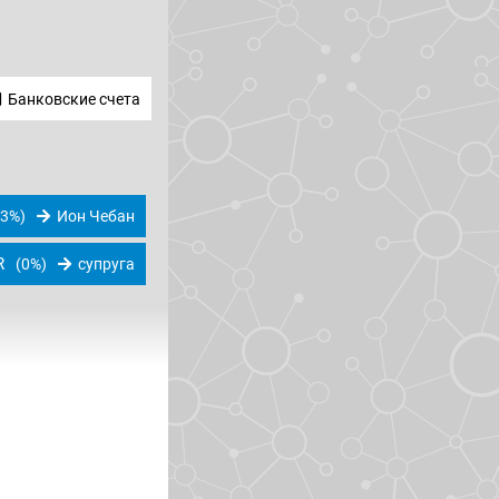
Банковские счета
.3%)
Ион Чебан
R
(0%)
супруга