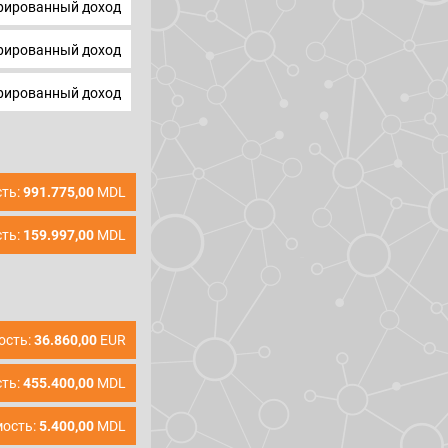
ированный доход
ированный доход
ированный доход
ть:
991.775,00
MDL
ть:
159.997,00
MDL
ость:
36.860,00
EUR
ть:
455.400,00
MDL
ость:
5.400,00
MDL