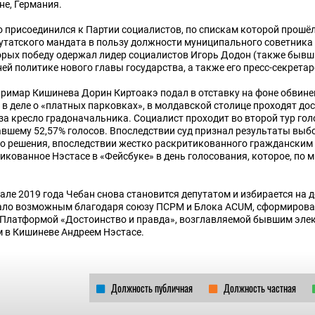
е, Германия.
о присоединился к Партии социалистов, по спискам которой прошёл
путатского мандата в пользу должности муниципального советника
торых победу одержал лидер социалистов Игорь Додон (также бывш
ей политике нового главы государства, а также его пресс-секретар
й примар Кишинева Дорин Киртоакэ подал в отставку на фоне обвине
 деле о «платных парковках», в молдавской столице проходят до
а кресло градоначальника. Социалист проходит во второй тур гол
авшему 52,57% голосов. Впоследствии суд признал результаты выб
го решения, впоследствии жестко раскритикованного гражданским
икованное Нэстасе в «Фейсбуке» в день голосования, которое, по 
ле 2019 года Чебан снова становится депутатом и избирается на 
стало возможным благодаря союзу ПСРМ и Блока ACUM, сформирова
и Платформой «Достоинство и правда», возглавляемой бывшим эл
 в Кишиневе Андреем Нэстасе.
Должность публичная
Должность частная