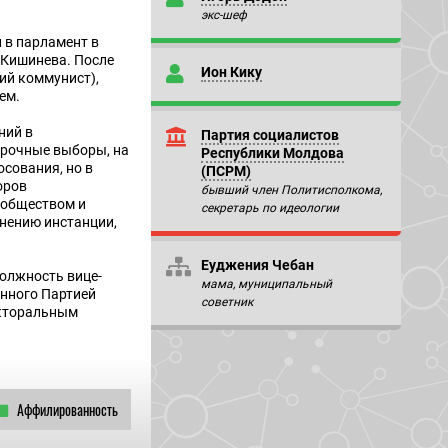
экс-шеф
 в парламент в
 Кишинева. После
Ион Кику
ий коммунист),
ем.
ний в
Партия социалистов
срочные выборы, на
Республики Молдова
осования, но в
(ПСРМ)
оров
бывший член Политисполкома,
 обществом и
секретарь по идеологии
мнению инстанции,
Еуджения Чебан
должность вице-
мама, муниципальный
нного Партией
советник
екторальным
Аффилированность