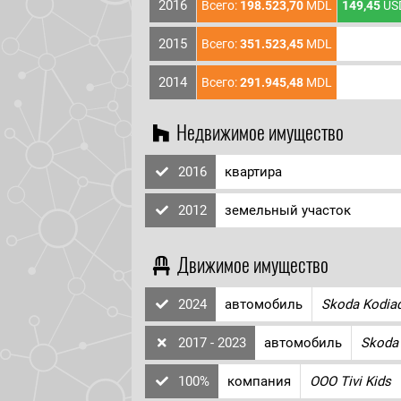
2016
Всего:
198.523,70
MDL
149,45
US
2015
Всего:
351.523,45
MDL
2014
Всего:
291.945,48
MDL
Недвижимое имущество
2016
квартира
2012
земельный участок
Движимое имущество
2024
автомобиль
Skoda Kodia
2017 - 2023
автомобиль
Skoda
100%
компания
OOO Tivi Kids