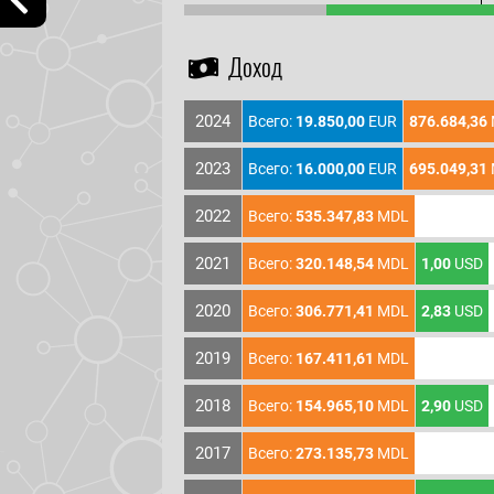
Доход
2024
Всего:
19.850,00
EUR
876.684,36
2023
Всего:
16.000,00
EUR
695.049,31
2022
Всего:
535.347,83
MDL
2021
Всего:
320.148,54
MDL
1,00
USD
2020
Всего:
306.771,41
MDL
2,83
USD
2019
Всего:
167.411,61
MDL
2018
Всего:
154.965,10
MDL
2,90
USD
2017
Всего:
273.135,73
MDL