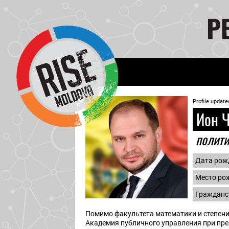
Profile update
Ион Ч
полит
Дата рож
Место ро
Гражданс
Помимо факультета математики и степени
Академия публичного управления при през