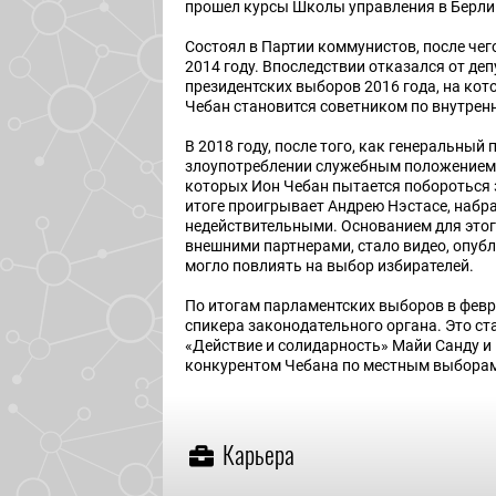
прошел курсы Школы управления в Берлин
Состоял в Партии коммунистов, после чег
2014 году. Впоследствии отказался от де
президентских выборов 2016 года, на ко
Чебан становится советником по внутренн
В 2018 году, после того, как генеральны
злоупотреблении служебным положением в
которых Ион Чебан пытается побороться з
итоге проигрывает Андрею Нэстасе, набр
недействительными. Основанием для это
внешними партнерами, стало видео, опубл
могло повлиять на выбор избирателей.
По итогам парламентских выборов в февра
спикера законодательного органа. Это 
«Действие и солидарность» Майи Санду 
конкурентом Чебана по местным выборам
Карьера