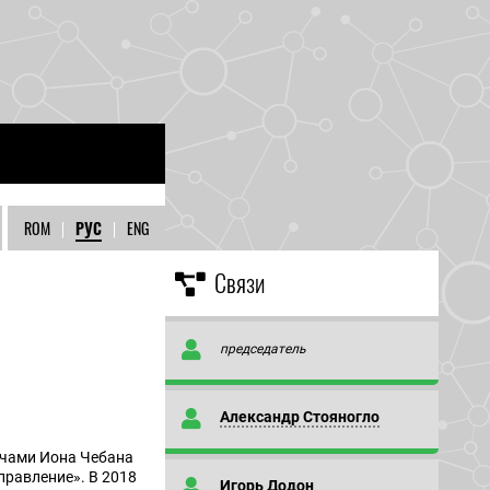
ROM
|
РУС
|
ENG
Связи
председатель
Александр Стояногло
ечами Иона Чебана
правление». В 2018
Игорь Додон