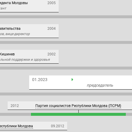
идента Молдовы
2005
тант
авительства
2004
ов, вице-директор
 Кишинев
2002
альной поддержки и здоровья
01.2023
председатель
2012
Партия социалистов Республики Молдова (ПСРМ)
еспублики Молдова
09.2012