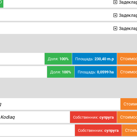
D
Задеклар
Задеклар
Задеклар
Стоимос
Доля:
100%
Площадь:
230,40 m.p
Стоимос
Доля:
100%
Площадь:
0,0599 ha
q
Стоим
 Kodiaq
Стоимос
Собственник:
супруга
Стоим
Собственник:
супруга