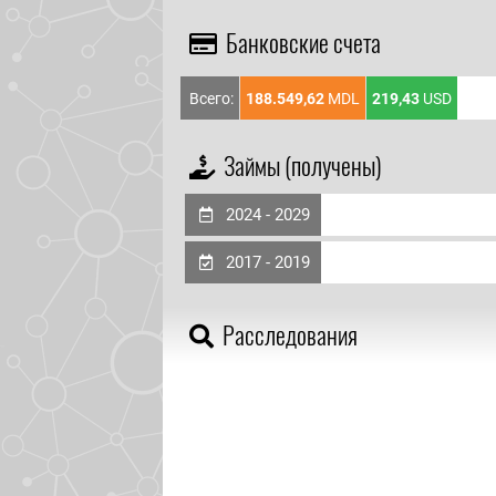
Банковские счета
Всего:
188.549,62
MDL
219,43
USD
Займы (получены)
2024 - 2029
2017 - 2019
Расследования