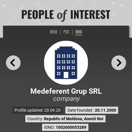
ROM
|
РУС
|
ENG
Medeferent Grup SRL
company
Profile updated: 20.09.20
Date founded :
20.11.2000
Country:
Republic of Moldova, Anenii Noi
IDNO:
1002600053289