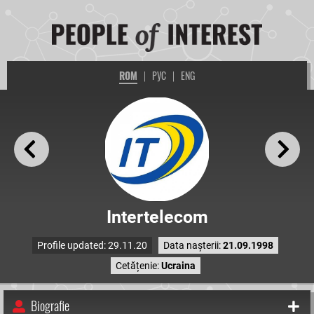
ROM
|
РУС
|
ENG
Intertelecom
Profile updated: 29.11.20
Data nașterii:
21.09.1998
Cetățenie:
Ucraina
Biografie