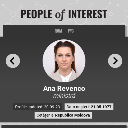
ROM
|
РУС
Ana Revenco
ministră
Profile updated: 20.09.23
Data nașterii:
21.05.1977
Cetățenie:
Republica Moldova