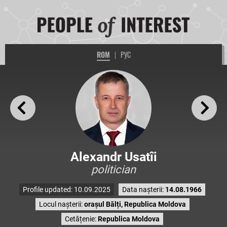
ROM
|
РУС
Alexandr Usatîi
politician
Profile updated: 10.09.2025
Data nașterii:
14.08.1966
Locul nașterii:
orașul Bălți, Republica Moldova
Cetățenie:
Republica Moldova