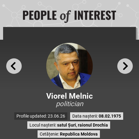
Viorel Melnic
politician
Profile updated: 23.06.26
Data nașterii:
08.02.1975
Locul nașterii:
satul Șuri, raionul Drochia
Cetățenie:
Republica Moldova