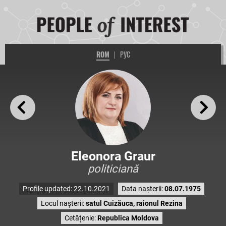
ROM
|
РУС
Eleonora Graur
politiciană
Profile updated: 22.10.2021
Data nașterii:
08.07.1975
Locul nașterii:
satul Cuizăuca, raionul Rezina
Cetățenie:
Republica Moldova