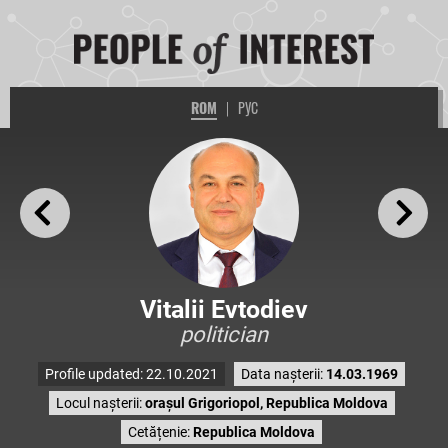
ROM
|
РУС
Vitalii Evtodiev
politician
Profile updated: 22.10.2021
Data nașterii:
14.03.1969
Locul nașterii:
orașul Grigoriopol, Republica Moldova
Cetățenie:
Republica Moldova