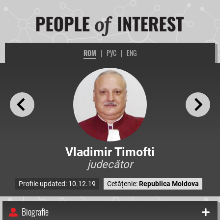
ROM
|
РУС
|
ENG
Vladimir Timofti
judecător
Profile updated: 10.12.19
Cetățenie:
Republica Moldova
Biografie