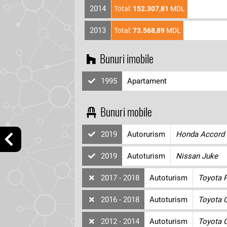
2014
Total:
152.307,81
MDL
2013
Total:
73.568,89
MDL
Bunuri imobile
1995
Apartament
Bunuri mobile
2019
Autorurism
Honda Accord
2019
Autoturism
Nissan Juke
2017 - 2018
Autoturism
Toyota P
2016 - 2018
Autoturism
Toyota 
2012 - 2014
Autoturism
Toyota C