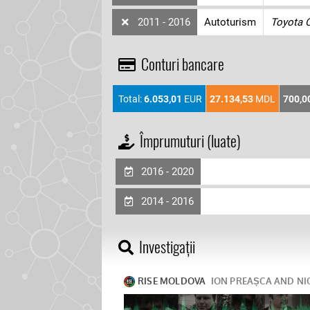
2011 - 2016
Autoturism
Toyota 
Conturi bancare
Total:
6.053,01
EUR
27.134,53
MDL
700,0
Împrumuturi (luate)
2016 - 2020
2014 - 2016
Investigații