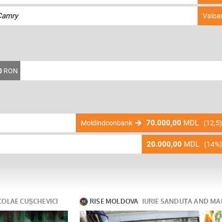
Camry
Valoa
0
RON
70.000,00
MDL
Moldindconbank
(12,5)
20.000,00
MDL
(14%)