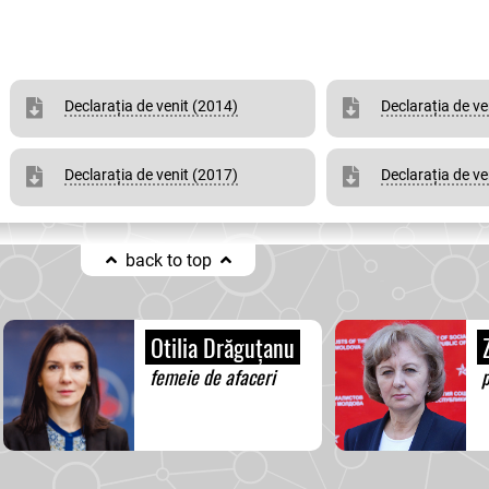
Declarația de venit (2014)
Declarația de ve
Declarația de venit (2017)
Declarația de ve
back to top
Otilia Drăguțanu
Z
femeie de afaceri
p