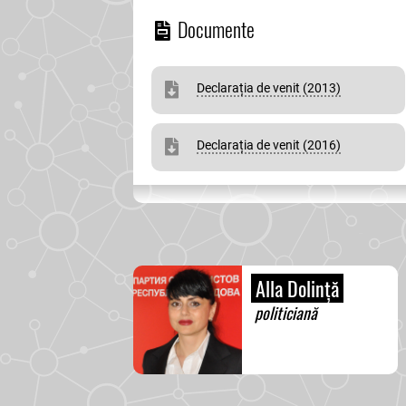
Documente
Declarația de venit (2013)
Declarația de venit (2016)
Alla Dolință
politiciană