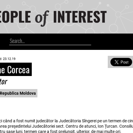
d: 23.12.19
ae Corcea
tor
Republica Moldova
 când a fost numit judecător la Judecătoria Sîngerei pe un termen de cinc
itarea președintelui Judecătoriei sect. Centru de atunci, Ion Țurcan. Consiliu
u șase luni, termen care a fost prelungit, ulterior, de mai multe ori.