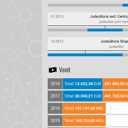
01.2015
Judecătoria sect. Centru
judecător, prin tran
10.2012
Judecătoria Sînge
judecător
Venit
2018
Total:
13.022,30
EUR
251.882,92
M
2017
Total:
30.040,21
EUR
401.723,30
M
2016
Total:
197.197,68
MDL
2015
Total:
149.723,80
MDL