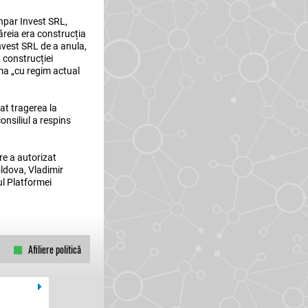
inpar Invest SRL,
ăreia era construcția
nvest SRL de a anula,
 construcției
gma „cu regim actual
tat tragerea la
onsiliul a respins
re a autorizat
ldova, Vladimir
ul Platformei
Afiliere politică