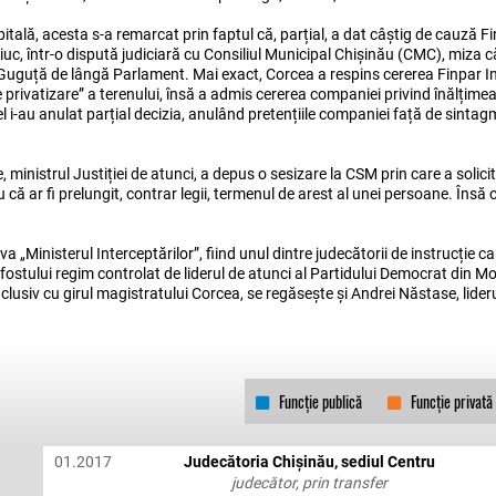
pitală, acesta s-a remarcat prin faptul că, parțial, a dat câștig de cauză F
iuc, într-o dispută judiciară cu Consiliul Municipal Chișinău (CMC), miza c
e Guguță de lângă Parlament. Mai exact, Corcea a respins cererea Finpar I
 privatizare” a terenului, însă a admis cererea companiei privind înălțimea
Apel i-au anulat parțial decizia, anulând pretențiile companiei față de sinta
ministrul Justiției de atunci, a depus o sesizare la CSM prin care a solici
că ar fi prelungit, contrar legii, termenul de arest al unei persoane. Însă c
„Ministerul Interceptărilor”, fiind unul dintre judecătorii de instrucție ca
stului regim controlat de liderul de atunci al Partidului Democrat din Mo
clusiv cu girul magistratului Corcea, se regăsește și Andrei Năstase, lider
Funcție publică
Funcție privată
01.2017
Judecătoria Chișinău, sediul Centru
judecător, prin transfer