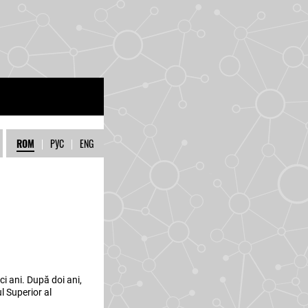
ROM
|
РУС
|
ENG
i ani. După doi ani,
l Superior al