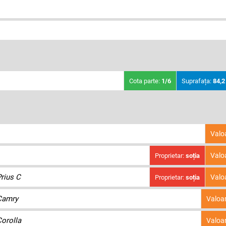
Cota parte:
1/6
Suprafața:
84,2
Valo
Valo
Proprietar:
soția
rius C
Valo
Proprietar:
soția
Camry
Valoa
orolla
Valoa