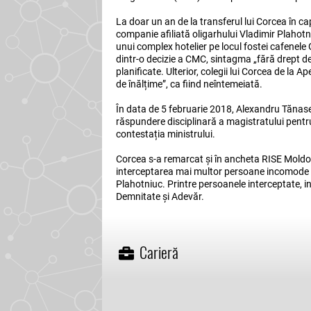
La doar un an de la transferul lui Corcea în ca
companie afiliată oligarhului Vladimir Plahotn
unui complex hotelier pe locul fostei cafenel
dintr-o decizie a CMC, sintagma „fără drept de
planificate. Ulterior, colegii lui Corcea de la 
de înălțime”, ca fiind neîntemeiată.
În data de 5 februarie 2018, Alexandru Tănase, 
răspundere disciplinară a magistratului pentru 
contestația ministrului.
Corcea s-a remarcat și în ancheta RISE Moldova 
interceptarea mai multor persoane incomode fo
Plahotniuc. Printre persoanele interceptate, in
Demnitate și Adevăr.
Carieră