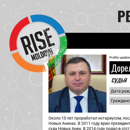
Profile update
Дорел
судья
Дата рож
Гражданс
Около 10 лет проработал нотариусом, пос
Новых Аненах. В 2011 году врио президе
суда Новых Анен. В 2014 году подал в от