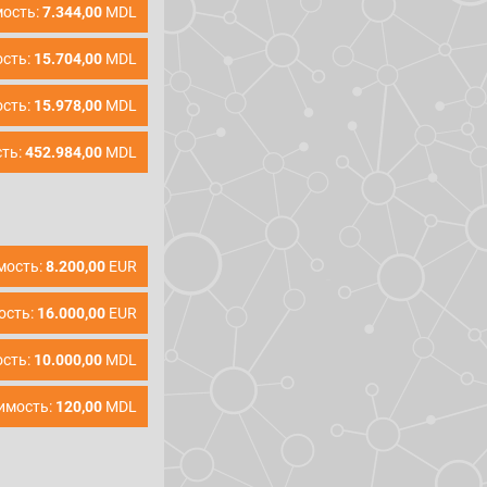
ость:
7.344,00
MDL
сть:
15.704,00
MDL
сть:
15.978,00
MDL
ть:
452.984,00
MDL
мость:
8.200,00
EUR
ость:
16.000,00
EUR
сть:
10.000,00
MDL
имость:
120,00
MDL