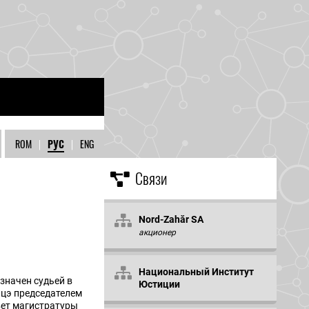
ROM
|
РУС
|
ENG
Связи
Nord-Zahăr SA
акционер
Национальный Институт
значен судьей в
Юстиции
яцэ председателем
вет магистратуры