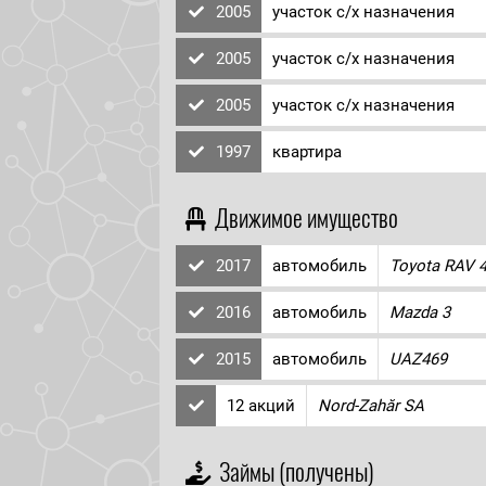
2005
участок с/х назначения
2005
участок с/х назначения
2005
участок с/х назначения
1997
квартира
Движимое имущество
2017
автомобиль
Toyota RAV 
2016
автомобиль
Mazda 3
2015
автомобиль
UAZ469
12 акций
Nord-Zahăr SA
Займы (получены)