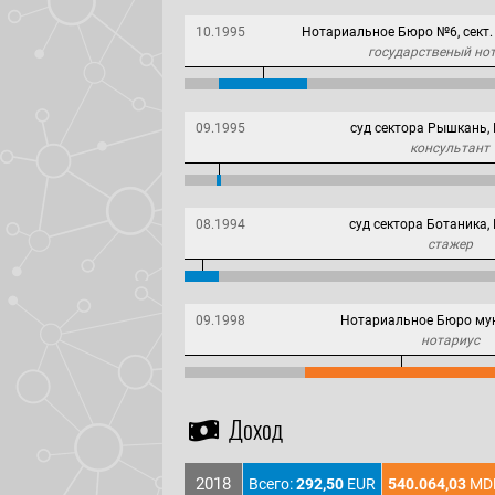
10.1995
Нотариальное Бюро №6, сект.
государственый но
09.1995
суд сектора Рышкань,
консультант
08.1994
суд сектора Ботаника,
стажер
09.1998
Нотариальное Бюро му
нотариус
Доход
2018
Всего:
292,50
EUR
540.064,03
MD