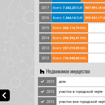
2017
Всего:
7.262,25
EUR
907.991,16
M
2016
Всего:
1.364,14
EUR
555.931,17
M
2015
Всего:
266.118,79
MDL
2014
Всего:
296.592,41
MDL
2013
Всего:
257.219,95
MDL
2012
Всего:
176.048,00
MDL
Недвижимое имущество
2013
дом
2013
участок в городской черте
2013
участок вне городской чер