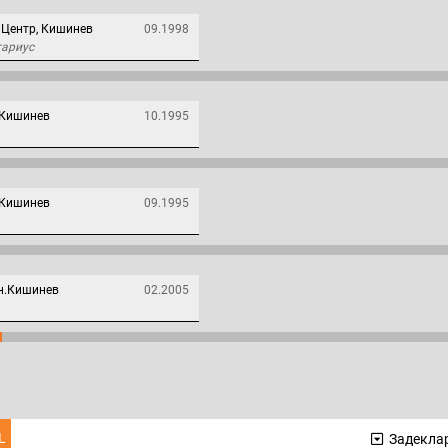
 Центр, Кишинев
09.1998
тариус
 Кишинев
10.1995
 Кишинев
09.1995
н.Кишинев
02.2005
L
Задеклар