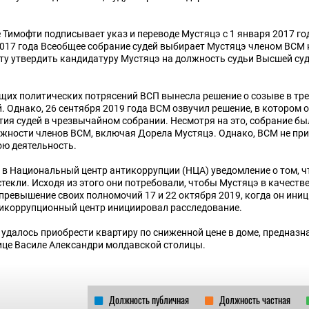
 Тимофти подписывает указ и переводе Мустяцэ с 1 января 2017 го
 2017 года Всеобщее собрание судей выбирает Мустяцэ членом ВСМ н
ту утвердить кандидатуру Мустяцэ на должность судьи Высшей су
ящих политических потрясений ВСП вынесла решение о созыве в тр
 Однако, 26 сентября 2019 года ВСМ озвучил решение, в котором о
ия судей в чрезвычайном собрании. Несмотря на это, собрание бы
лжности членов ВСМ, включая Дорела Мустяцэ. Однако, ВСМ не пр
ою деятельность.
а в Национальный центр антикоррупции (НЦА) уведомление о том, чт
текли. Исходя из этого они потребовали, чтобы Мустяцэ в качеств
превышение своих полномочий 17 и 22 октября 2019, когда он ини
икоррупционный центр инициировал расследование.
 удалось приобрести квартиру по сниженной цене в доме, предназ
лице Василе Александри молдавской столицы.
Должность публичная
Должность частная