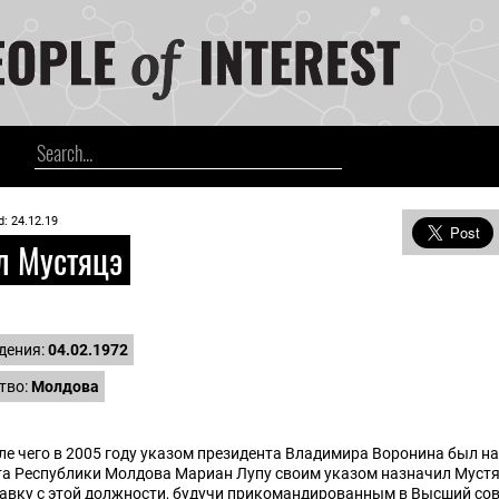
d: 24.12.19
 Мустяцэ
дения:
04.02.1972
тво:
Молдова
ле чего в 2005 году указом президента Владимира Воронина был на
нта Республики Молдова Мариан Лупу своим указом назначил Муст
ставку с этой должности, будучи прикомандированным в Высший со