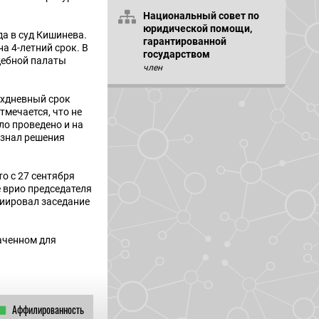
Национальный совет по
юридической помощи,
да в суд Кишинева.
гарантированной
а 4-летний срок. В
государством
дебной палаты
член
ехдневный срок
тмечается, что не
ло проведено и на
изнал решения
о с 27 сентября
е врио председателя
циировал заседание
наченном для
Аффилированность