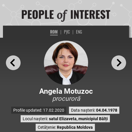
ROM
|
РУС
|
ENG
Angela Motuzoc
procuroră
Profile updated: 17.02.2020
Data nașterii:
04.04.1978
Locul nașterii:
satul Elizaveta, municipiul Bălți
Cetățenie:
Republica Moldova