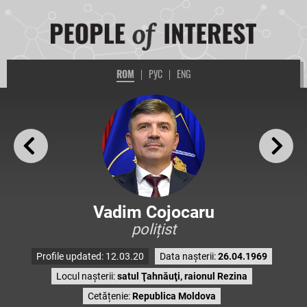
ROM
|
РУС
|
ENG
Vadim Cojocaru
polițist
Profile updated: 12.03.20
Data nașterii:
26.04.1969
Locul nașterii:
satul Ţahnăuţi, raionul Rezina
Cetățenie:
Republica Moldova