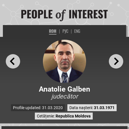
ROM
|
РУС
|
ENG
Anatolie Galben
judecător
Profile updated: 31.03.2020
Data nașterii:
31.03.1971
Cetățenie:
Republica Moldova