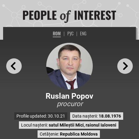
ROM
|
РУС
|
ENG
Ruslan Popov
procuror
Profile updated: 30.10.21
Data nașterii:
18.08.1976
Locul nașterii:
satul Mileștii Mici, raionul Ialoveni
Cetățenie:
Republica Moldova