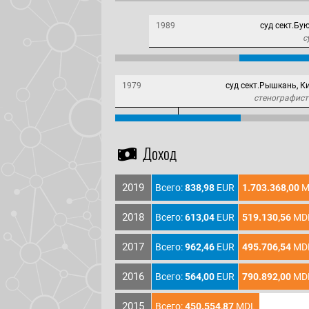
1989
суд сект.Бу
с
1979
суд сект.Рышкань, 
стенографист
Доход
2019
Всего:
838,98
EUR
1.703.368,00
M
2018
Всего:
613,04
EUR
519.130,56
MD
2017
Всего:
962,46
EUR
495.706,54
MD
2016
Всего:
564,00
EUR
790.892,00
MD
2015
Всего:
450.554,87
MDL