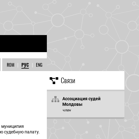
ROM
|
РУС
|
ENG
Связи
Ассоциация судей
Молдовы
член
ы муниципия
ю судебную палату.