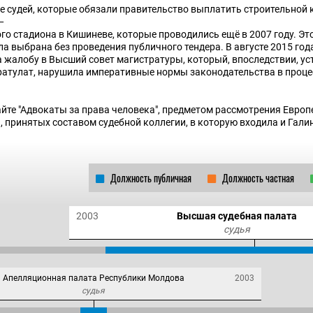
ле судей, которые обязали правительство выплатить строительной
—
го стадиона в Кишиневе, которые проводились ещё в 2007 году. Эт
ла выбрана без проведения публичного тендера. В августе 2015 год
жалобу в Высший совет магистратуры, который, впоследствии, уст
тратулат, нарушила императивные нормы законодательства в проце
йте "Адвокаты за права человека", предметом рассмотрения Европе
 принятых составом судебной коллегии, в которую входила и Гали
Должность публичная
Должность частная
2003
Высшая судебная палата
судья
Апелляционная палата Республики Молдова
2003
судья