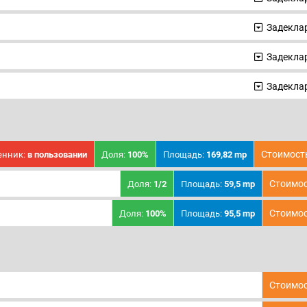
Задеклар
Задеклар
Задеклар
Стоимост
енник:
в пользовании
Доля:
100%
Площадь:
169,82 mp
Стоимос
Доля:
1/2
Площадь:
59,5 mp
Стоимос
Доля:
100%
Площадь:
95,5 mp
Стоимос