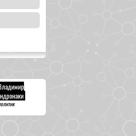
Владимир
ндронаки
олитик