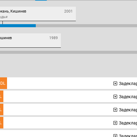
юкань, Кишинев
2001
удья
Кишинев
1989
DL
Задеклар
L
Задеклар
L
Задеклар
L
Задеклар
Задеклар