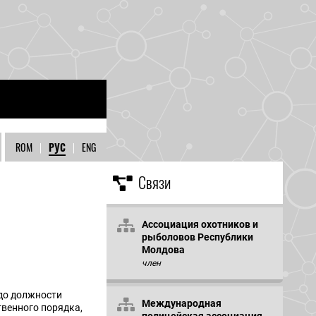
ROM
|
РУС
|
ENG
Связи
Ассоциация охотников и
рыболовов Республики
Молдова
член
до должности
Международная
твенного порядка,