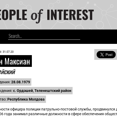
d: 31.07.20
н Максиан
ейский
дения:
28.08.1979
ждения:
с. Ордэшей, Теленештский район
тво:
Республика Молдова
ности офицера полиции патрульно-постовой службы, продвинулся 
006 года занимал различные должности в сфере обеспечения общес