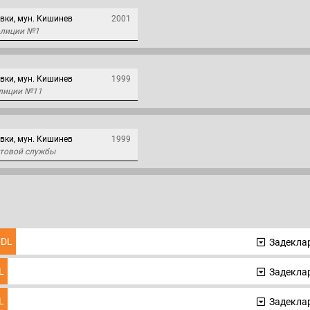
ки, мун. Кишинев
2001
полиции №1
ки, мун. Кишинев
1999
олиции №11
ки, мун. Кишинев
1999
стовой службы
DL
Задеклар
L
Задеклар
L
Задеклар