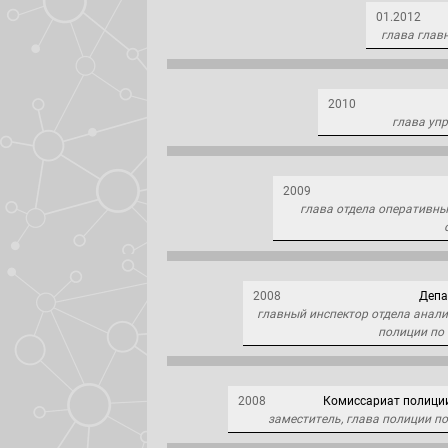
01.2012
глава глав
2010
глава уп
2009
глава отдела оперативн
2008
Депа
главный инспектор отдела анал
полиции по
2008
Комиссариат полици
заместитель, глава полиции п