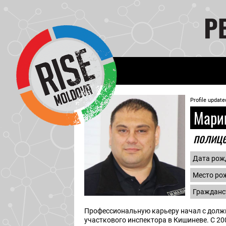
Profile update
Мари
полиц
Дата рож
Место ро
Гражданс
Профессиональную карьеру начал с долж
участкового инспектора в Кишиневе. С 2