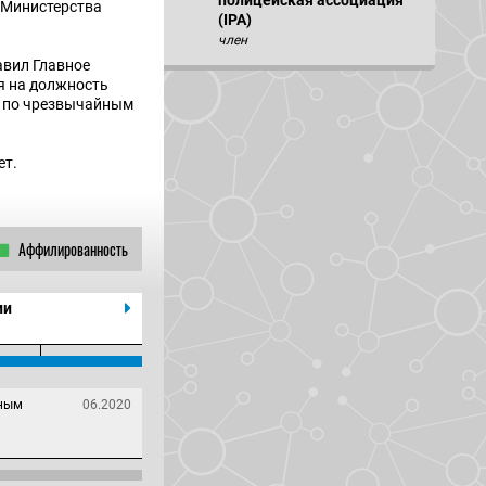
полицейская ассоциация
 Министерства
(IPA)
член
авил Главное
я на должность
и по чрезвычайным
ет.
Аффилированность
ии
йным
06.2020