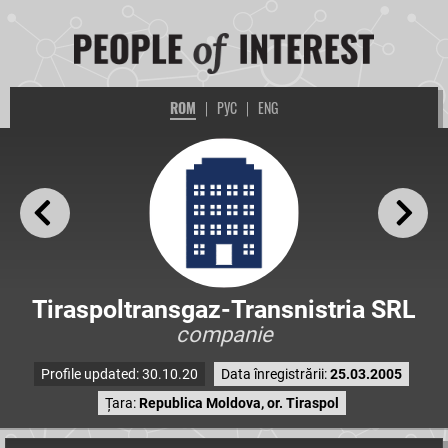
ROM
|
РУС
|
ENG
Tiraspoltransgaz-Transnistria SRL
companie
Profile updated: 30.10.20
Data înregistrării:
25.03.2005
Țara:
Republica Moldova, or. Tiraspol