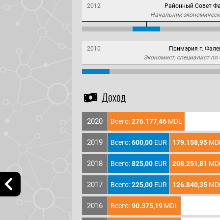
2012
Районный Совет Ф
Начальник экономическ
2010
Примэрия г. Фал
Экономист, специалист по 
Доход
2020
Всего:
276.177,46
MDL
2019
Всего:
600,00
EUR
179.158,95
MD
2018
Всего:
825,00
EUR
208.251,81
MD
2017
Всего:
225,00
EUR
126.840,35
MD
2016
Всего:
90.375,19
MDL