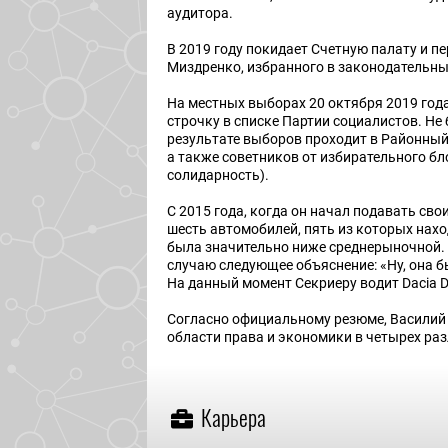
аудитора.
В 2019 году покидает Счетную палату и п
Миздренко, избранного в законодательн
На местных выборах 20 октября 2019 год
строчку в списке Партии социалистов. Н
результате выборов проходит в Районный 
а также советников от избирательного б
солидарность).
С 2015 года, когда он начал подавать св
шесть автомобилей, пять из которых нахо
была значительно ниже среднерыночной. Та
случаю следующее объяснение: «Ну, она б
На данный момент Секриеру водит Dacia D
Согласно официальному резюме, Василий 
области права и экономики в четырех ра
Карьера