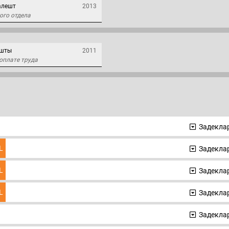
алешт
2013
ого отдела
ешты
2011
оплате труда
Задеклар
L
Задеклар
L
Задеклар
L
Задеклар
Задеклар