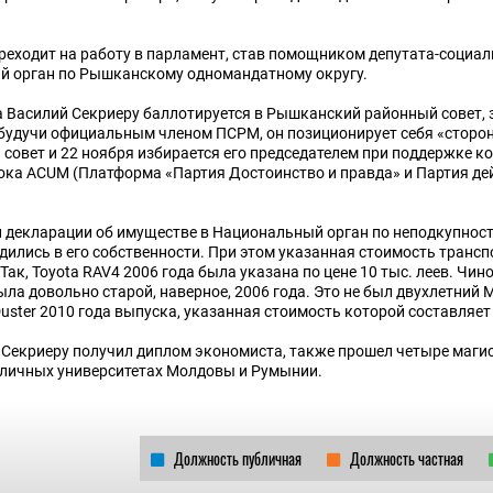
ереходит на работу в парламент, став помощником депутата-социа
ый орган по Рышканскому одномандатному округу.
а Василий Секриеру баллотируется в Рышканский районный совет,
е будучи официальным членом ПСРМ, он позиционирует себя «сторо
совет и 22 ноября избирается его председателем при поддержке ко
лока ACUM (Платформа «Партия Достоинство и правда» и Партия де
ои декларации об имуществе в Национальный орган по неподкупност
дились в его собственности. При этом указанная стоимость трансп
к, Toyota RAV4 2006 года была указана по цене 10 тыс. леев. Чин
ыла довольно старой, наверное, 2006 года. Это не был двухлетний 
uster 2010 года выпуска, указанная стоимость которой составляет 
Секриеру получил диплом экономиста, также прошел четыре магис
зличных университетах Молдовы и Румынии.
Должность публичная
Должность частная