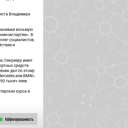
листа Владимира
 занимая восьмую
нником партии». В
ллег-социалистов,
йствие и
и, Секриеру имел
ортных средств
овник дал по этому
Mercedes или BMW».
90 тысяч леев.
терских курса в
Аффилированность