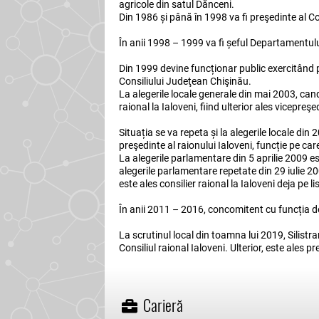
agricole din satul Dănceni.
Din 1986 și până în 1998 va fi preşedinte al Com
În anii 1998 – 1999 va fi șeful Departamentului
Din 1999 devine funcționar public exercitând pâ
Consiliului Judeţean Chişinău.
La alegerile locale generale din mai 2003, cand
raional la Ialoveni, fiind ulterior ales vicepreşe
Situația se va repeta și la alegerile locale din 2
preşedinte al raionului Ialoveni, funcție pe ca
La alegerile parlamentare din 5 aprilie 2009 es
alegerile parlamentare repetate din 29 iulie 2
este ales consilier raional la Ialoveni deja pe l
În anii 2011 – 2016, concomitent cu funcția de a
La scrutinul local din toamna lui 2019, Silistr
Consiliul raional Ialoveni. Ulterior, este ales p
Carieră