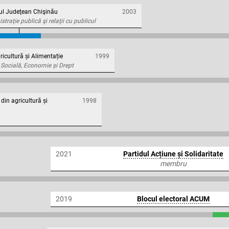
iul Judeţean Chişinău
2003
straţie publică şi relaţii cu publicul
ricultură și Alimentație
1999
 Socială, Economie și Drept
 din agricultură și
1998
2021
Partidul Acțiune și Solidaritate
membru
2019
Blocul electoral ACUM