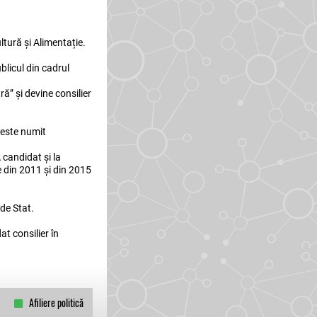
ltură și Alimentație.
blicul din cadrul
ă” și devine consilier
i este numit
 candidat și la
e din 2011 și din 2015
 de Stat.
t consilier în
Afiliere politică