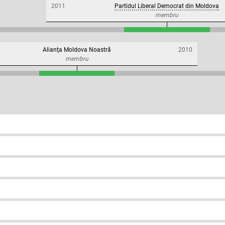
2011
Partidul Liberal Democrat din Moldova
membru
Alianţa Moldova Noastră
2010
membru