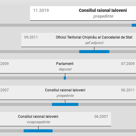
11.2019
Consiliul raional Ialoveni
preşedinte
09.2011
Oficiul Teritorial Chișinău al Cancelariei de Stat
șef adjunct
.2009
Parlament
07.2009
deputat
.2007
Consiliul raional Ialoveni
06.2011
preşedinte
Consiliul raional Ialoveni
06.2007
vicepreşedinte