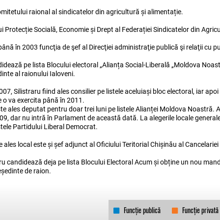
itetului raional al sindicatelor din agricultură și alimentație.
 Protecție Socială, Economie și Drept al Federației Sindicatelor din Agricu
nă în 2003 funcţia de şef al Direcţiei administraţie publică şi relaţii cu pu
idează pe lista Blocului electoral „Alianța Social-Liberală „Moldova Noastr
dinte al raionului Ialoveni.
007, Silistraru fiind ales consilier pe listele aceluiași bloc electoral, iar apo
re o va exercita până în 2011.
te ales deputat pentru doar trei luni pe listele Alianței Moldova Noastră. A
009, dar nu intră în Parlament de această dată. La alegerile locale general
istele Partidului Liberal Democrat.
les local este și șef adjunct al Oficiului Teritorial Chișinău al Cancelariei
aru candidează deja pe lista Blocului Electoral Acum și obține un nou manda
reședinte de raion.
Funcție publică
Funcție privată