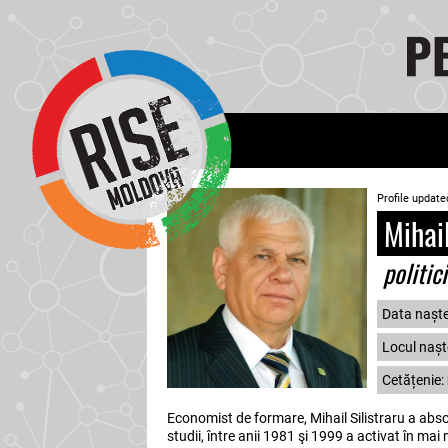
Profile update
Mihail
politic
Data naște
Locul naște
Cetățenie:
Economist de formare, Mihail Silistraru a abs
studii, între anii 1981 şi 1999 a activat în mai m