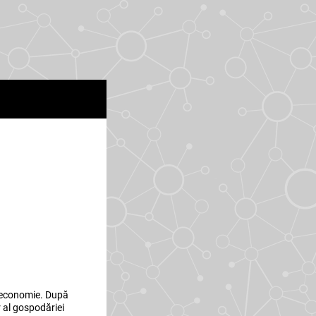
a economie. După
or al gospodăriei