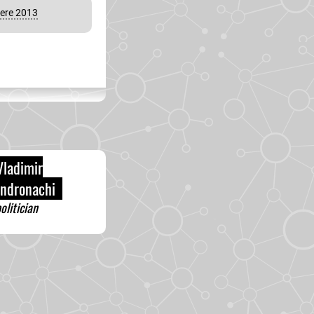
vere 2013
ladimir
ndronachi
olitician