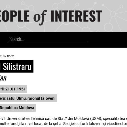
d: 07.06.21
 Silistraru
ian
rii:
21.01.1951
rii:
satul Ulmu, raionul Ialoveni
Republica Moldova
olvit Universitatea Tehnică sau de Stat? din Moldova (USM), specialitate
ulte funcţii la nivel local: de la şef al Secţiei cultură Ialoveni și vicedirect