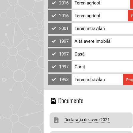
2016
Teren agricol
2016
Teren agricol
P
2001
Teren intravilan
1997
Altă avere imobilă
1997
Casă
1997
Garaj
1993
Teren intravilan
Prop
Documente
Declarația de avere 2021