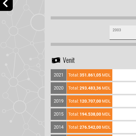
2003
Venit
2021
Total:
351.861,05
MDL
2020
Total:
293.483,36
MDL
2019
Total:
120.707,00
MDL
2015
Total:
194.538,00
MDL
2014
Total:
276.542,00
MDL