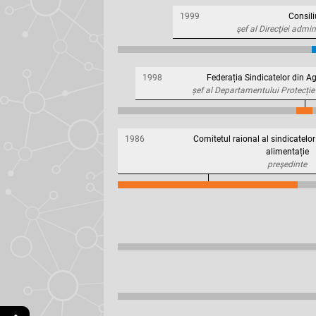
1999
Consil
şef al Direcţiei admini
1998
Federația Sindicatelor din Ag
șef al Departamentului Protecție
1986
Comitetul raional al sindicatelor
alimentație
preşedinte