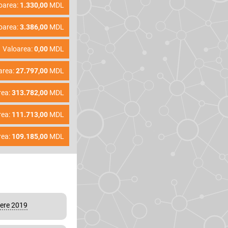
oarea:
1.330,00
MDL
oarea:
3.386,00
MDL
Valoarea:
0,00
MDL
area:
27.797,00
MDL
rea:
313.782,00
MDL
rea:
111.713,00
MDL
rea:
109.185,00
MDL
vere 2019