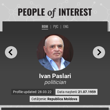
ROM
|
РУС
|
ENG
Ivan Paslari
politician
Profile updated: 28.03.22
Data nașterii:
21.07.1959
Cetățenie:
Republica Moldova