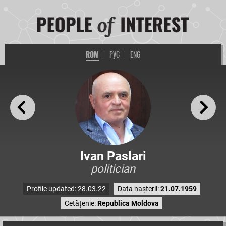
ROM
|
РУС
|
ENG
Ivan Paslari
politician
Profile updated: 28.03.22
Data nașterii:
21.07.1959
Cetățenie:
Republica Moldova