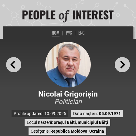
ROM
|
РУС
|
ENG
Nicolai Grigorișin
Politician
Profile updated: 10.09.2025
Data nașterii:
05.09.1971
Locul nașterii:
orașul Bălți, municipiul Bălți
Cetățenie:
Republica Moldova, Ucraina