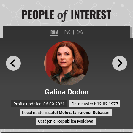
ROM
|
РУС
|
ENG
Galina Dodon
Profile updated: 06.09.2021
Data nașterii:
12.02.1977
Locul nașterii:
satul Molovata, raionul Dubăsari
Cetățenie:
Republica Moldova