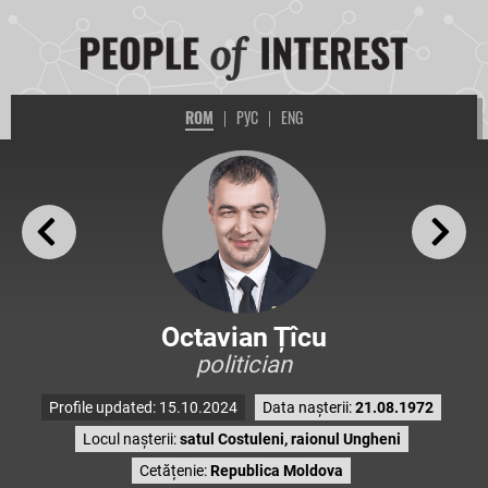
ROM
|
РУС
|
ENG
Octavian Țîcu
politician
Profile updated: 15.10.2024
Data nașterii:
21.08.1972
Locul nașterii:
satul Costuleni, raionul Ungheni
Cetățenie:
Republica Moldova