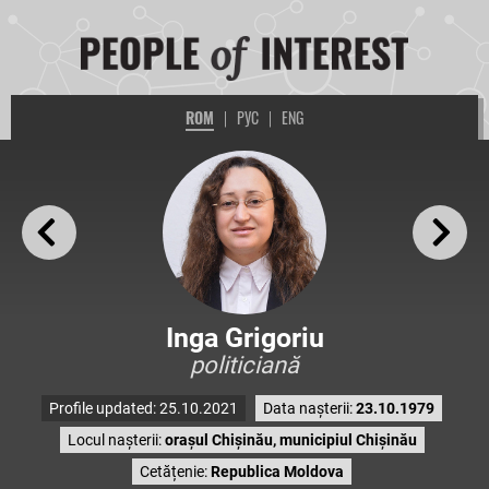
ROM
|
РУС
|
ENG
Inga Grigoriu
politiciană
Profile updated: 25.10.2021
Data nașterii:
23.10.1979
Locul nașterii:
orașul Chișinău, municipiul Chișinău
Cetățenie:
Republica Moldova