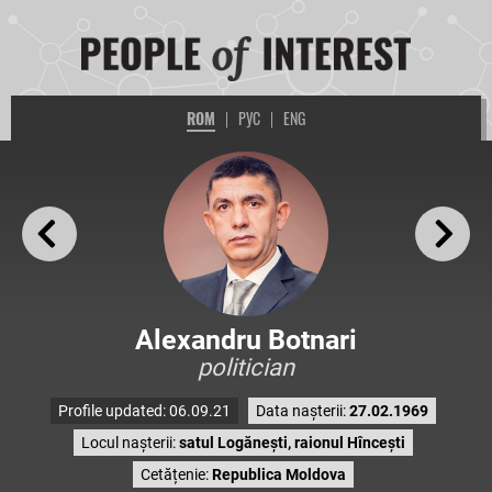
ROM
|
РУС
|
ENG
Alexandru Botnari
politician
Profile updated: 06.09.21
Data nașterii:
27.02.1969
Locul nașterii:
satul Logănești, raionul Hîncești
Cetățenie:
Republica Moldova