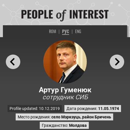
ROM
|
РУС
|
ENG
Артур Гуменюк
сотрудник СИБ
Profile updated: 10.12.2019
Дата рождения:
11.05.1974
Место рождения:
село Мэркэуць, район Бричень
Гражданство:
Молдова