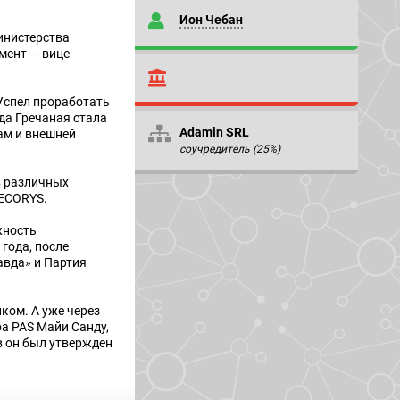
Ион Чебан
инистерства
мент — вице-
Успел проработать
гда Гречаная стала
Adamin SRL
ам и внешней
соучредитель (25%)
в различных
 ECORYS.
жность
 года, после
авда» и Партия
ком. А уже через
ра PAS Майи Санду,
в он был утвержден