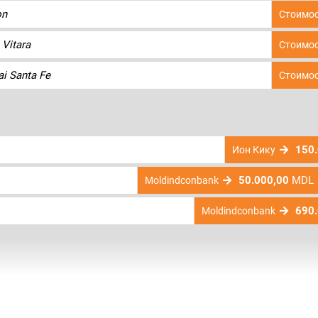
on
Стоимос
 Vitara
Стоимос
i Santa Fe
Стоимос
150.
Ион Кику
50.000,00
MDL
Moldindconbank
690.
Moldindconbank