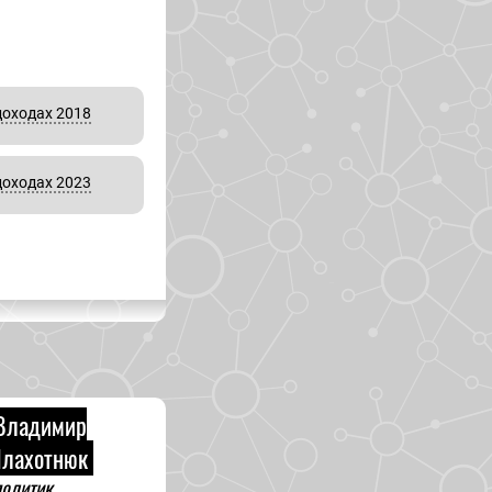
доходах 2018
доходах 2023
Владимир
лахотнюк
олитик