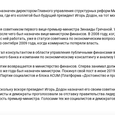
л назначен директором Главного управления структурных реформ М
, где его коллегой был будущий президент Игорь Додон, на тот мо
ся советником первого вице-премьер-министра Зинаиды Гречаной. 
осле чего был назначен вице-министром финансов. В 2008 году, ко
с ней работать, уже в статусе советника по экономическим вопрос
о сентября 2009 года, когда коммунисты потеряли власть.
тал консультантом в области управления публичными финансами 
ного банка и компании по экономическому консалтингу и анализу
ртии возвращается в министерство финансов. Сперва занимал дол
го же года был назначен министром. Покинул свой пост в июне 2019
Партии социалистов и блока ACUM (Платформа «Достоинство и пр
скольку вскоре президент Игорь Додон назначил его своим советни
листы и демократы проголосовали за отставку правительства лиде
сть премьер-министра. Голосами тех же социалистов и демократо