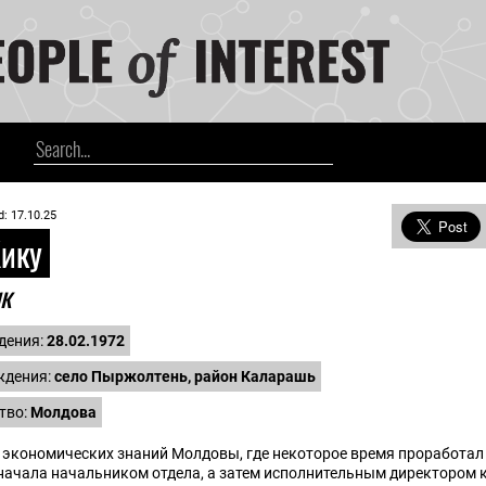
d: 17.10.25
ику
ик
дения:
28.02.1972
ждения:
село Пыржолтень, район Каларашь
тво:
Молдова
экономических знаний Молдовы, где некоторое время проработал
в сначала начальником отдела, а затем исполнительным директором