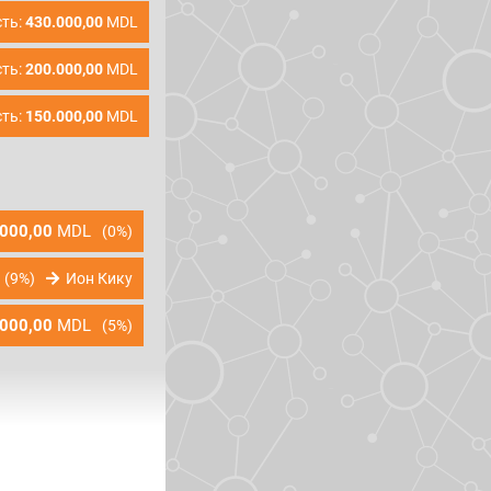
ть:
430.000,00
MDL
ть:
200.000,00
MDL
ть:
150.000,00
MDL
000,00
MDL
(0%)
(9%)
Ион Кику
000,00
MDL
(5%)