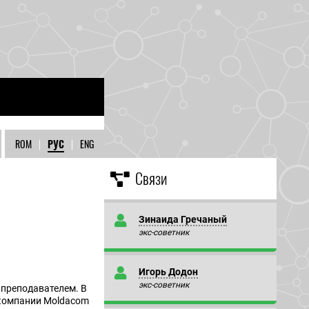
ROM
|
РУС
|
ENG
Связи
Зинаида Гречаный
экс-советник
Игорь Додон
экс-советник
 преподавателем. В
 компании Moldacom