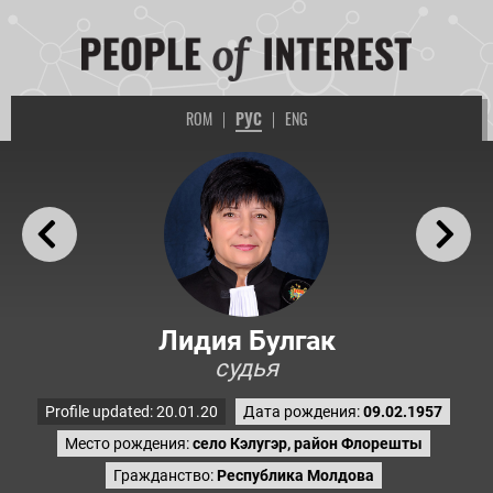
ROM
|
РУС
|
ENG
Лидия Булгак
судья
Profile updated: 20.01.20
Дата рождения:
09.02.1957
Место рождения:
село Кэлугэр, район Флорешты
Гражданство:
Республика Молдова