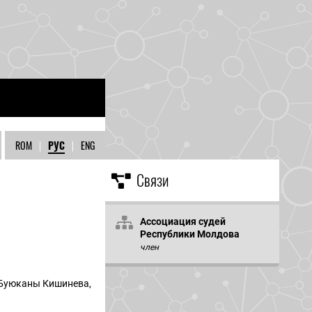
ROM
|
РУС
|
ENG
Связи
Ассоциация судей
Республики Молдова
член
а Буюканы Кишинева,