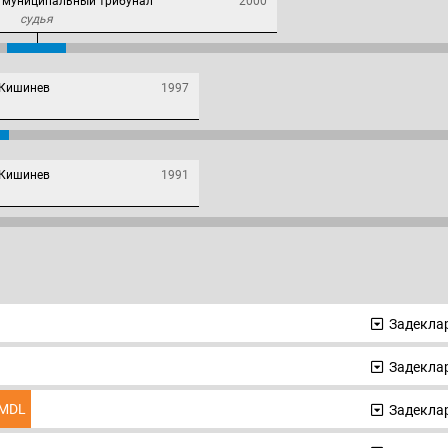
 муниципальный трибунал
2000
судья
 Кишинев
1997
 Кишинев
1991
Задеклар
Задеклар
MDL
Задеклар