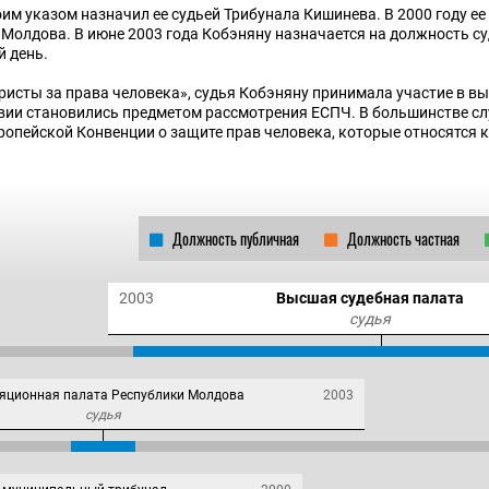
оим указом назначил ее судьей Трибунала Кишинева. В 2000 году е
Молдова. В июне 2003 года Кобэняну назначается на должность с
й день.
сты за права человека», судья Кобэняну принимала участие в в
вии становились предметом рассмотрения ЕСПЧ. В большинстве с
вропейской Конвенции о защите прав человека, которые относятся 
Должность публичная
Должность частная
2003
Высшая судебная палата
судья
яционная палата Республики Молдова
2003
судья