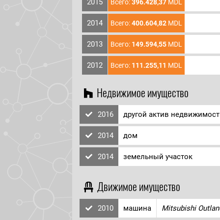
2015
Всего:
396.428,37
MDL
2014
Всего:
400.604,82
MDL
2013
Всего:
149.594,55
MDL
2012
Всего:
111.255,11
MDL
Недвижимое имущество
2016
другой актив недвижимост
2014
дом
2014
земельный участок
Движимое имущество
2010
машина
Mitsubishi Outlan