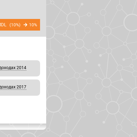
DL
(10%)
10%
доходах 2014
доходах 2017