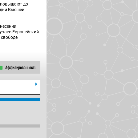
е повышают до
удьи Высшей
ынесении
лучаев Европейский
к свободе
Аффилированность