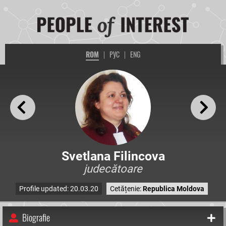
ROM
|
РУС
|
ENG
Svetlana Filincova
judecătoare
Profile updated: 20.03.20
Cetățenie:
Republica Moldova
Biografie