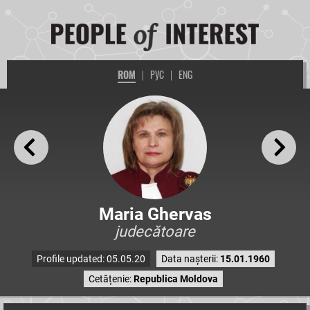
ROM
|
РУС
|
ENG
Maria Ghervas
judecătoare
Profile updated: 05.05.20
Data nașterii:
15.01.1960
Cetățenie:
Republica Moldova