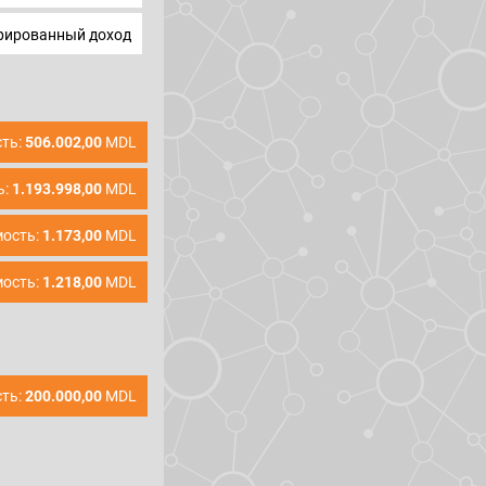
ированный доход
ть:
506.002,00
MDL
ь:
1.193.998,00
MDL
ость:
1.173,00
MDL
ость:
1.218,00
MDL
ть:
200.000,00
MDL