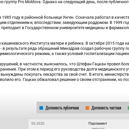
ю группу Pro Moldova. Однако на следующий день, после публичног
1985 году в районной больнице Унген. Ссначала работал в качест
щим отделением и, впоследствии, заведующим роддомом. В 1999 го
да преподает в Государственном университете медицины и фармако
 кишиневского Института матери и ребенка. В октябре 2015 года н
- в результате ряда обращений Минздрав создал рабочую группу п
емиологического режима, а также условий госпитализации пациен
рушений, в частности, выяснилось, что Штефан Гацкан провел бол
анения. При этом в период его руководства долги медицинского 
 вынуждены покупать лекарства за свой счет. В итоге, министерст
волило его. Гацкан обжаловал решение о своем отстранении, но по
Должность публичная
Должность частная
03.2020
Парламент
депутат