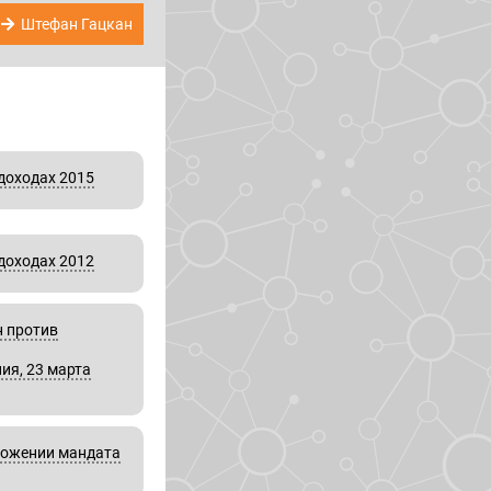
Штефан Гацкан
доходах 2015
доходах 2012
 против
ия, 23 марта
ложении мандата