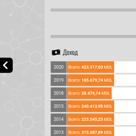
Доход
2020
Всего:
423.317,03
MDL
2019
Всего:
185.679,74
MDL
2018
Всего:
28.479,74
MDL
2015
Всего:
240.413,95
MDL
2014
Всего:
223.545,23
MDL
2013
Всего:
315.087,89
MDL