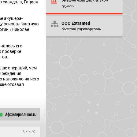
бывший член депутатской
о скандала, Гацкан
группы
ве акушера-
ООО Extramed
ду основал частную
логии «Николае
бывший соучредитель
ачалось его
о проверке
тов.
ьше операций, чем
учреждения
во наложило на него
зже отозвал
Аффилированность
07.2021