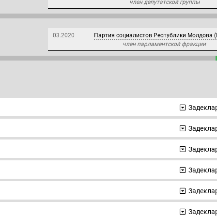
член депутатской группы
03.2020
Партия социалистов Республики Молдова 
член парламентской фракции
Задеклар
Задеклар
Задеклар
Задеклар
Задеклар
Задеклар