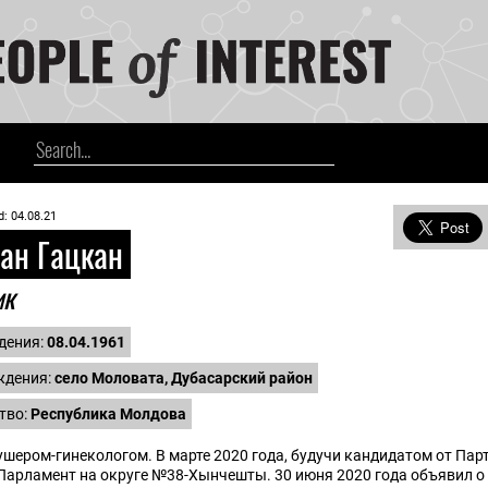
d: 04.08.21
н Гацкан
ик
дения:
08.04.1961
ждения:
село Моловата, Дубасарский район
тво:
Республика Молдова
шером-гинекологом. В марте 2020 года, будучи кандидатом от Пар
Парламент на округе №38-Хынчешты. 30 июня 2020 года объявил о