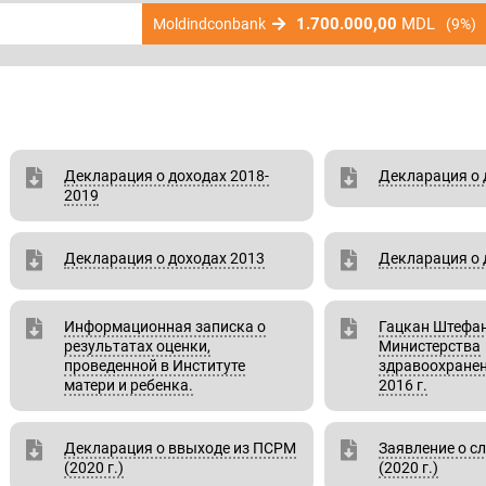
1.700.000,00
MDL
Moldindconbank
(9%)
Декларация о доходах 2018-
Декларация о 
2019
Декларация о доходах 2013
Декларация о 
Информационная записка о
Гацкан Штефан
результатах оценки,
Министерства
проведенной в Институте
здравоохранен
матери и ребенка.
2016 г.
Декларация о ввыходе из ПСРМ
Заявление о с
(2020 г.)
(2020 г.)