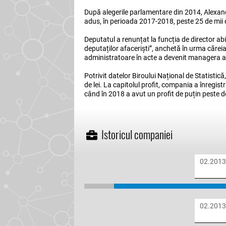
După alegerile parlamentare din 2014, Alexand
adus, în perioada 2017-2018, peste 25 de mii d
Deputatul a renunțat la funcția de director ab
deputaților afaceriști”, anchetă în urma căreia
administratoare în acte a devenit managera ag
Potrivit datelor Biroului Național de Statistic
de lei. La capitolul profit, compania a înregist
când în 2018 a avut un profit de puțin peste do
Istoricul companiei
02.201
02.201