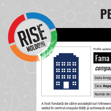
Profile update
Fama 
compa
Data înregi
Țara:
Repub
Număr de i
A fost fondată de către socialiștii Iuri Vitnea
sediul în centrul orașului Bălți și activează 