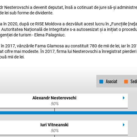
r Nesterovschi a devenit deputat, însă a cotinuat de jure să-și administre
e lei sub forme de dividente.
ia în 2020, după ce RISE Moldova a dezvăluit acest lucru în „Funcțiile [ne
 Autoritatea Națională de Integritate s-a autosesizat și a inițiat o procedu
enției de turism - Elena Palagniuc.
ă, în 2017, vânzările Fama Glamosa au constituit 780 de mii de lei, iar în 2
rat cifre mai modeste. În 2017, firma lui Nesterovschi a înregistrat pierderi 
uă mii de lei.
Asociat
Sed
3
Alexandr Nesterovschi
50%
3
Iuri Vitneanski
50%