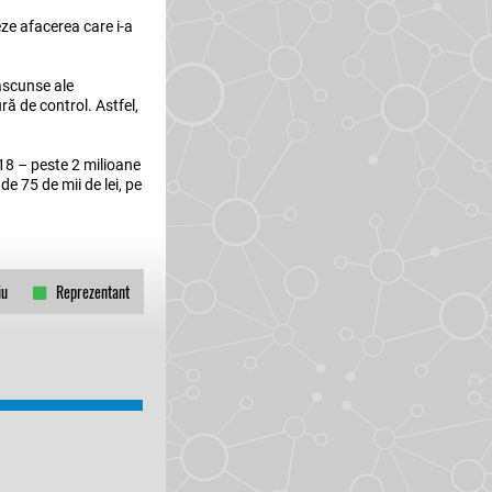
ze afacerea care i-a
]ascunse ale
ră de control. Astfel,
018 – peste 2 milioane
de 75 de mii de lei, pe
iu
Reprezentant