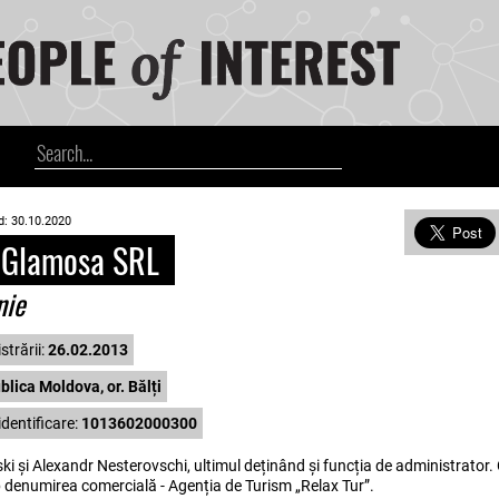
d: 30.10.2020
Glamosa SRL
nie
strării:
26.02.2013
lica Moldova, or. Bălți
dentificare:
1013602000300
nski și Alexandr Nesterovschi, ultimul deținând și funcția de administrator
sub denumirea comercială - Agenția de Turism „Relax Tur”.