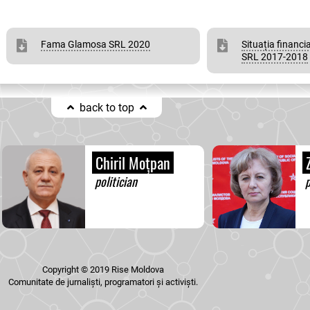
Fama Glamosa SRL 2020
Situația finan
SRL 2017-2018
back to top
Chiril Moțpan
Z
politician
p
Copyright © 2019 Rise Moldova
Comunitate de jurnaliști, programatori și activiști.