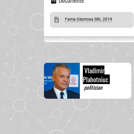
Fama Glamosa SRL 2019
Vladimir
Plahotniuc
politician