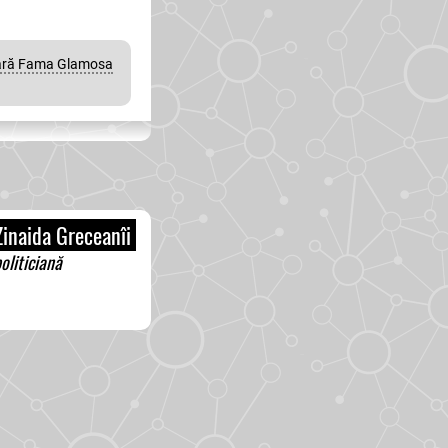
ciară Fama Glamosa
inaida Greceanîi
oliticiană