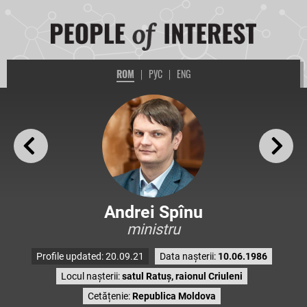
ROM
|
РУС
|
ENG
Andrei Spînu
ministru
Profile updated: 20.09.21
Data nașterii:
10.06.1986
Locul nașterii:
satul Ratuș, raionul Criuleni
Cetățenie:
Republica Moldova