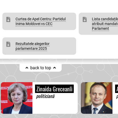
Curtea de Apel Centru: Partidul
Lista candidațilo
Inima Moldovei vs CEC
atribuit mandat
Parlament
Rezultatele alegerilor
parlamentare 2025
back to top
Zinaida Greceanîi
A
politiciană
p