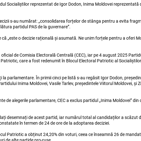
rtidul Socialiștilor reprezentat de Igor Dodon, Inima Moldovei reprezentată d
decizii s-au numărat: „consolidarea forțelor de stânga pentru a evita fra
nlătura partidul PAS de la guvernare”.
 că „este o decizie rațională și asumată. Ne unim forțele pentru a oferi Mo
at oficial de Comisia Electorală Centrală (CEC), iar pe 4 august 2025 Parti
triotic, care a fost redenumit în Blocul Electoral Patriotic al Socialiștilo
i la parlamentare. În primii cinci pe listă s-au regăsit Igor Dodon, președ
tidului Inima Moldovei, Vasile Tarlev, președintele Viitorul Moldovei, și Z
te de alegerile parlamentare, CEC a exclus partidul „Inima Moldovei” din 
idați desemnați de acest partid, iar numărul total al candidaților a scăzut 
onstatate în termen de 24 de ore de la adoptarea deciziei.
ocul Patriotic a obținut 24,20% din voturi, ceea ce înseamnă 26 de mandat
uri de alte partide pro-ruse.