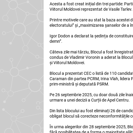
Acesta a fost creat inițial din trei partide: Pa
Viitorul Moldovei reprezentat de Vasile Tarlev.
Printre motivele care au stat la baza acestei 
electoratului” și „maximizarea șanselor de a î
Igor Dodon a declarat la ședința de constituire
demn”.
Câteva zile mai târziu, Blocul a fost înregistr
condus de Vladimir Voronin a aderat la Blocul Pa
și Viitorul Moldovei.
Blocul a prezentat CEC o listă de 110 candidaț
Caraman din partea PCRM, Irina Vlah, lidera Par
prim-ministră și deputată PSRM.
Pe 26 septembrie 2025, cu doar două zile înain
urmare a unei decizii a Curții de Apel Centru.
Din lista blocului au fost eliminați 26 de cand
obligat blocul să corecteze neconformitățile c
În urma alegerilor din 28 septembrie 2025, Bl
fără posibilitatea de a forma o majoritate alăt