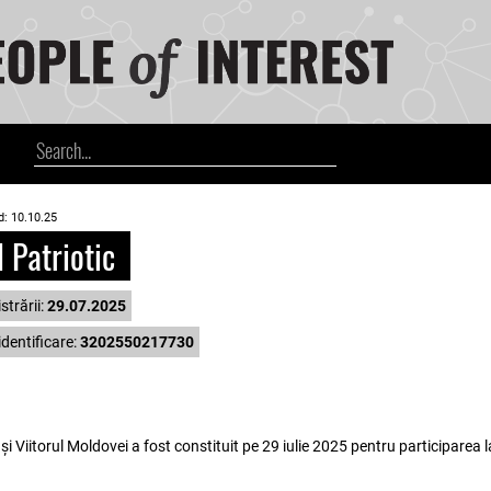
d: 10.10.25
 Patriotic
strării:
29.07.2025
dentificare:
3202550217730
a și Viitorul Moldovei a fost constituit pe 29 iulie 2025 pentru participarea l