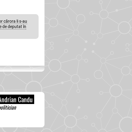
r cărora li s-au
e de deputat în
ndrian Candu
olitician