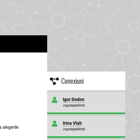
Conexiuni
Igor Dodon
copreședinte
Irina Vlah
a alegerile
copreședintă