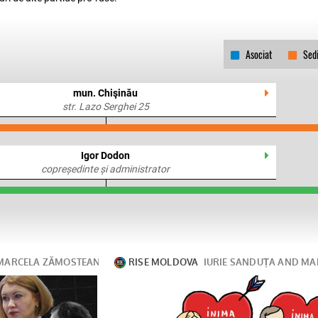
Asociat
Sed
mun. Chişinău
str. Lazo Serghei 25
Igor Dodon
copreședinte și administrator