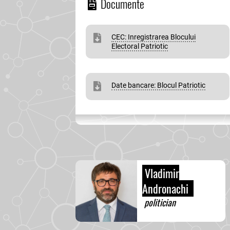
Documente
CEC: Inregistrarea Blocului
Electoral Patriotic
Date bancare: Blocul Patriotic
Vladimir
Andronachi
politician