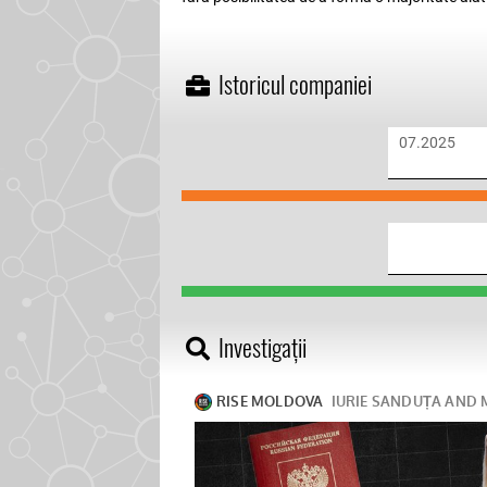
Istoricul companiei
07.2025
Investigații