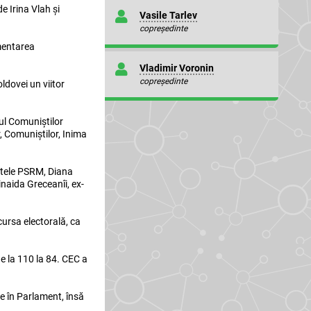
e Irina Vlah și
Vasile Tarlev
copreședinte
gmentarea
Vladimir Voronin
copreședinte
ldovei un viitor
dul Comuniștilor
r, Comuniștilor, Inima
intele PSRM, Diana
inaida Greceanîi, ex-
cursa electorală, ca
de la 110 la 84. CEC a
e în Parlament, însă